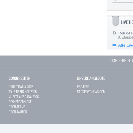
LIVE-T
Tour de
8. Etappe
Alle Liv
COOKIE EINSTEL
SONDERSEITEN
UNSERE ANGEBOTE
GIRO D`ITALIA 2026
RSS-FEED
TOUR DE FRANCE 2026
RADSPORT-NEWS.COM
VUELTA A ESPAÑA 2026
RENNERGEBNISSE
PROFI-TEAMS
PROFI-FAHRER