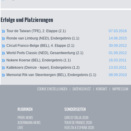
Erfolge und Platzierungen
Tour de Taiwan (TPE), 2. Etappe (2.1)
07.03.2016
Ronde van Limburg (NED), Endergebnis (1.1)
14.06.2015
Circuit Franco-Belge (BEL), 4. Etappe (2.1)
30.09.2012
World Ports Classic (NED), Gesamtwertung (2.1)
01.09.2012
Nokere Koerse (BEL), Endergebnis (1.1)
16.03.2011
Kattekoers (Deinze - Ieper), Endergebnis (1.2)
13.03.2011
Memorial Rik van Steenbergen (BEL), Endergebnis (1.1)
08.09.2010
COOKIE EINSTELLUNGEN
|
DATENSCHUTZ
|
KONTAKT
|
IMPRESSUM
RUBRIKEN
SONDERSEITEN
PROFI-NEWS
GIRO D`ITALIA 2026
JEDERMANN-NEWS
TOUR DE FRANCE 2026
LIVE
VUELTA A ESPAÑA 2026