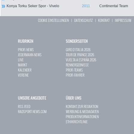
Konya Torku Seker Spor - Vivelo
2011
Continental Team
COOKIE EINSTELLUNGEN
|
DATENSCHUTZ
|
KONTAKT
|
IMPRESSUM
RUBRIKEN
SONDERSEITEN
PROFI-NEWS
GIRO D`ITALIA 2026
JEDERMANN-NEWS
TOUR DE FRANCE 2026
LIVE
VUELTA A ESPAÑA 2026
MARKT
RENNERGEBNISSE
KALENDER
PROFI-TEAMS
VEREINE
PROFI-FAHRER
UNSERE ANGEBOTE
ÜBER UNS
RSS-FEED
KONTAKT ZUR REDAKTION
RADSPORT-NEWS.COM
WERBUNG & MEDIADATEN
PRODUKTINFORMATIONEN
ETHIKRICHTLINIE