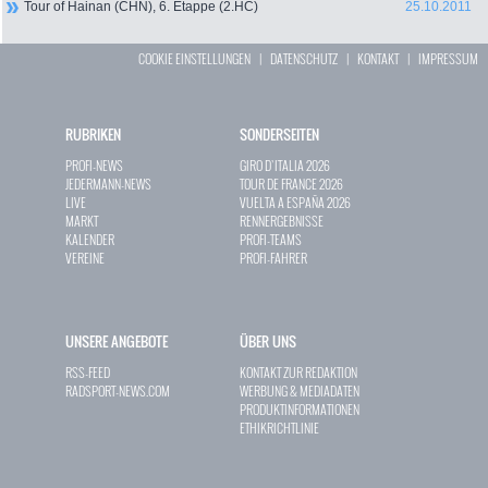
Tour of Hainan (CHN), 6. Etappe (2.HC)
25.10.2011
COOKIE EINSTELLUNGEN
|
DATENSCHUTZ
|
KONTAKT
|
IMPRESSUM
RUBRIKEN
SONDERSEITEN
PROFI-NEWS
GIRO D`ITALIA 2026
JEDERMANN-NEWS
TOUR DE FRANCE 2026
LIVE
VUELTA A ESPAÑA 2026
MARKT
RENNERGEBNISSE
KALENDER
PROFI-TEAMS
VEREINE
PROFI-FAHRER
UNSERE ANGEBOTE
ÜBER UNS
RSS-FEED
KONTAKT ZUR REDAKTION
RADSPORT-NEWS.COM
WERBUNG & MEDIADATEN
PRODUKTINFORMATIONEN
ETHIKRICHTLINIE