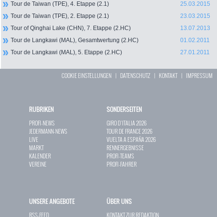
Tour de Taiwan (TPE), 4. Etappe (2.1)
25.03.2015
Tour de Taiwan (TPE), 2. Etappe (2.1)
23.03.2015
Tour of Qinghai Lake (CHN), 7. Etappe (2.HC)
13.07.2013
Tour de Langkawi (MAL), Gesamtwertung (2.HC)
01.02.2011
Tour de Langkawi (MAL), 5. Etappe (2.HC)
27.01.2011
COOKIE EINSTELLUNGEN
|
DATENSCHUTZ
|
KONTAKT
|
IMPRESSUM
RUBRIKEN
SONDERSEITEN
PROFI-NEWS
GIRO D`ITALIA 2026
JEDERMANN-NEWS
TOUR DE FRANCE 2026
LIVE
VUELTA A ESPAÑA 2026
MARKT
RENNERGEBNISSE
KALENDER
PROFI-TEAMS
VEREINE
PROFI-FAHRER
UNSERE ANGEBOTE
ÜBER UNS
RSS-FEED
KONTAKT ZUR REDAKTION