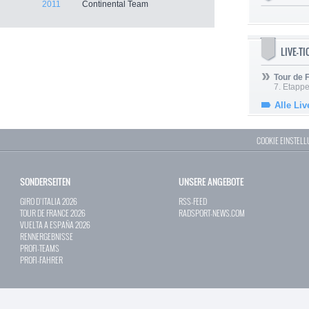
2011
Continental Team
LIVE-T
Tour de
7. Etappe
Alle Liv
COOKIE EINSTEL
SONDERSEITEN
UNSERE ANGEBOTE
GIRO D`ITALIA 2026
RSS-FEED
TOUR DE FRANCE 2026
RADSPORT-NEWS.COM
VUELTA A ESPAÑA 2026
RENNERGEBNISSE
PROFI-TEAMS
PROFI-FAHRER