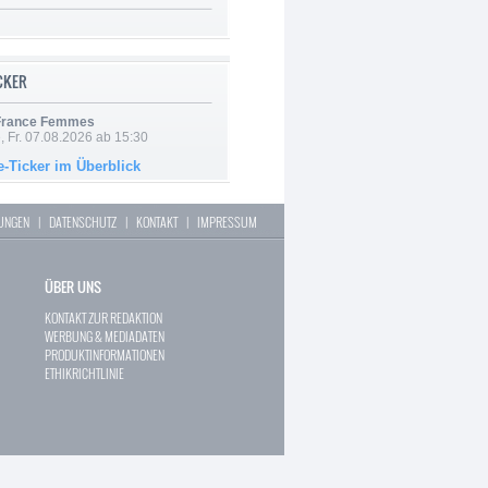
ICKER
 France Femmes
, Fr. 07.08.2026 ab 15:30
e-Ticker im Überblick
LUNGEN
|
DATENSCHUTZ
|
KONTAKT
|
IMPRESSUM
ÜBER UNS
KONTAKT ZUR REDAKTION
WERBUNG & MEDIADATEN
PRODUKTINFORMATIONEN
ETHIKRICHTLINIE