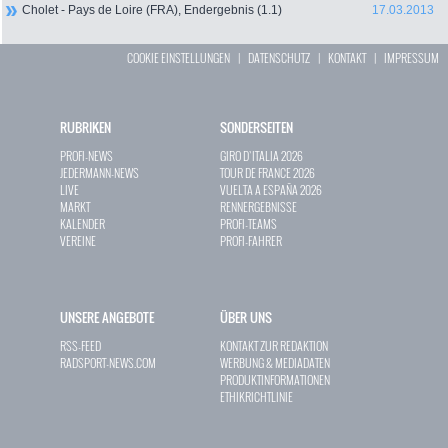
Cholet - Pays de Loire (FRA), Endergebnis (1.1)
17.03.2013
COOKIE EINSTELLUNGEN
|
DATENSCHUTZ
|
KONTAKT
|
IMPRESSUM
RUBRIKEN
SONDERSEITEN
PROFI-NEWS
GIRO D`ITALIA 2026
JEDERMANN-NEWS
TOUR DE FRANCE 2026
LIVE
VUELTA A ESPAÑA 2026
MARKT
RENNERGEBNISSE
KALENDER
PROFI-TEAMS
VEREINE
PROFI-FAHRER
UNSERE ANGEBOTE
ÜBER UNS
RSS-FEED
KONTAKT ZUR REDAKTION
RADSPORT-NEWS.COM
WERBUNG & MEDIADATEN
PRODUKTINFORMATIONEN
ETHIKRICHTLINIE