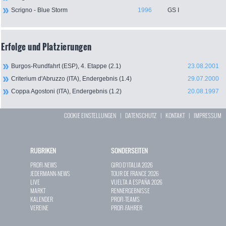
Scrigno - Blue Storm
1996
GS I
Erfolge und Platzierungen
Burgos-Rundfahrt (ESP), 4. Etappe (2.1)
23.08.2001
Criterium d'Abruzzo (ITA), Endergebnis (1.4)
29.07.2000
Coppa Agostoni (ITA), Endergebnis (1.2)
20.08.1997
COOKIE EINSTELLUNGEN
|
DATENSCHUTZ
|
KONTAKT
|
IMPRESSUM
RUBRIKEN
SONDERSEITEN
PROFI-NEWS
GIRO D`ITALIA 2026
JEDERMANN-NEWS
TOUR DE FRANCE 2026
LIVE
VUELTA A ESPAÑA 2026
MARKT
RENNERGEBNISSE
KALENDER
PROFI-TEAMS
VEREINE
PROFI-FAHRER