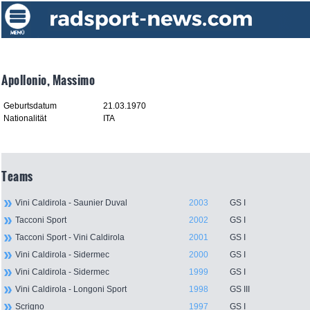
Apollonio, Massimo
Geburtsdatum
21.03.1970
Nationalität
ITA
Teams
Vini Caldirola - Saunier Duval
2003
GS I
Tacconi Sport
2002
GS I
Tacconi Sport - Vini Caldirola
2001
GS I
Vini Caldirola - Sidermec
2000
GS I
Vini Caldirola - Sidermec
1999
GS I
Vini Caldirola - Longoni Sport
1998
GS III
Scrigno
1997
GS I