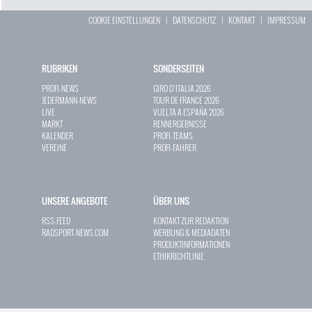
COOKIE EINSTELLUNGEN
|
DATENSCHUTZ
|
KONTAKT
|
IMPRESSUM
RUBRIKEN
SONDERSEITEN
PROFI-NEWS
GIRO D`ITALIA 2026
JEDERMANN-NEWS
TOUR DE FRANCE 2026
LIVE
VUELTA A ESPAÑA 2026
MARKT
RENNERGEBNISSE
KALENDER
PROFI-TEAMS
VEREINE
PROFI-FAHRER
UNSERE ANGEBOTE
ÜBER UNS
RSS-FEED
KONTAKT ZUR REDAKTION
RADSPORT-NEWS.COM
WERBUNG & MEDIADATEN
PRODUKTINFORMATIONEN
ETHIKRICHTLINIE