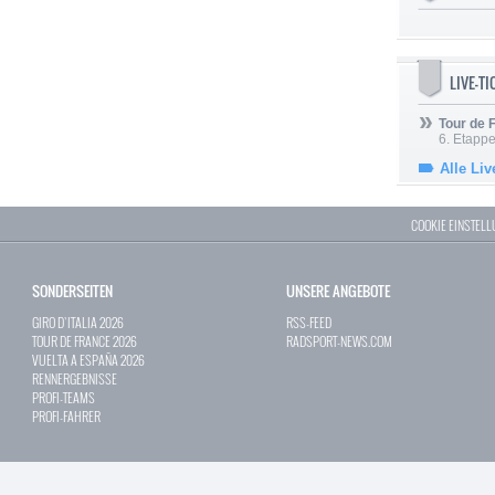
LIVE-T
Tour de
6. Etapp
Alle Liv
COOKIE EINSTEL
SONDERSEITEN
UNSERE ANGEBOTE
GIRO D`ITALIA 2026
RSS-FEED
TOUR DE FRANCE 2026
RADSPORT-NEWS.COM
VUELTA A ESPAÑA 2026
RENNERGEBNISSE
PROFI-TEAMS
PROFI-FAHRER