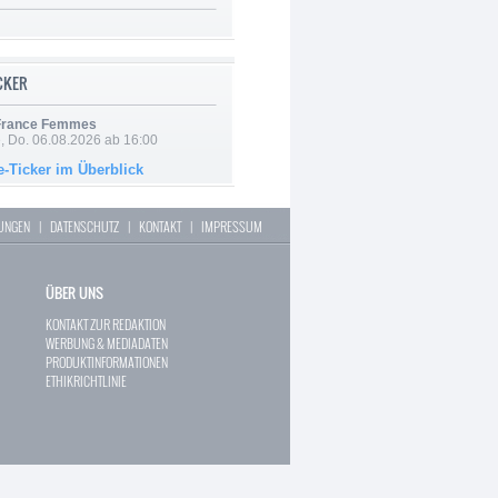
ICKER
 France Femmes
e, Do. 06.08.2026 ab 16:00
e-Ticker im Überblick
LUNGEN
|
DATENSCHUTZ
|
KONTAKT
|
IMPRESSUM
ÜBER UNS
KONTAKT ZUR REDAKTION
WERBUNG & MEDIADATEN
PRODUKTINFORMATIONEN
ETHIKRICHTLINIE