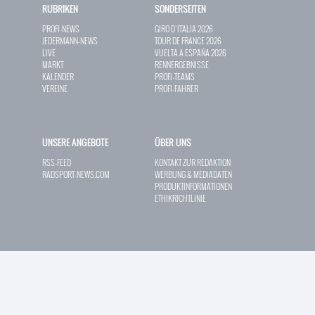
RUBRIKEN
SONDERSEITEN
PROFI-NEWS
GIRO D`ITALIA 2026
JEDERMANN-NEWS
TOUR DE FRANCE 2026
LIVE
VUELTA A ESPAÑA 2026
MARKT
RENNERGEBNISSE
KALENDER
PROFI-TEAMS
VEREINE
PROFI-FAHRER
UNSERE ANGEBOTE
ÜBER UNS
RSS-FEED
KONTAKT ZUR REDAKTION
RADSPORT-NEWS.COM
WERBUNG & MEDIADATEN
PRODUKTINFORMATIONEN
ETHIKRICHTLINIE