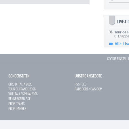
LIVE-T
Tour de
6. Etapp
Alle Liv
COOKIE EINSTEL
SONDERSEITEN
UNSERE ANGEBOTE
GIRO D`ITALIA 2026
RSS-FEED
TOUR DE FRANCE 2026
RADSPORT-NEWS.COM
VUELTA A ESPAÑA 2026
RENNERGEBNISSE
PROFI-TEAMS
PROFI-FAHRER