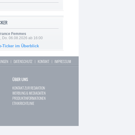
ICKER
 France Femmes
e, Do. 06.08.2026 ab 16:00
e-Ticker im Überblick
LUNGEN
|
DATENSCHUTZ
|
KONTAKT
|
IMPRESSUM
ÜBER UNS
KONTAKT ZUR REDAKTION
WERBUNG & MEDIADATEN
PRODUKTINFORMATIONEN
ETHIKRICHTLINIE