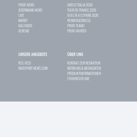
PROFI-NEWS
GIRO D`ITALIA 2026
JEDERMANN-NEWS
TOUR DE FRANCE 2026
LIVE
VUELTA A ESPAÑA 2026
MARKT
RENNERGEBNISSE
KALENDER
PROFI-TEAMS
VEREINE
PROFI-FAHRER
UNSERE ANGEBOTE
ÜBER UNS
RSS-FEED
KONTAKT ZUR REDAKTION
RADSPORT-NEWS.COM
WERBUNG & MEDIADATEN
PRODUKTINFORMATIONEN
ETHIKRICHTLINIE