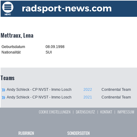
Mettraux, Lena
Geburtsdatum
08.09.1998
Nationalität
SUI
Teams
Andy Schleck - CP NVST - Immo Losch
2022
Continental Team
Andy Schleck - CP NVST - Immo Losch
2021
Continental Team
COOKIE EINSTELLUNGEN
|
DATENSCHUTZ
|
KONTAKT
|
IMPRESSUM
RUBRIKEN
SONDERSEITEN