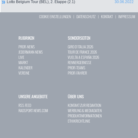
Lotto Belgium Tour (BEL), 2. Etappe (2.1)
30.06.2022
COOKIE EINSTELLUNGEN
|
DATENSCHUTZ
|
KONTAKT
|
IMPRESSUM
RUBRIKEN
SONDERSEITEN
PROFI-NEWS
GIRO D`ITALIA 2026
JEDERMANN-NEWS
TOUR DE FRANCE 2026
LIVE
VUELTA A ESPAÑA 2026
MARKT
RENNERGEBNISSE
KALENDER
PROFI-TEAMS
VEREINE
PROFI-FAHRER
UNSERE ANGEBOTE
ÜBER UNS
RSS-FEED
KONTAKT ZUR REDAKTION
RADSPORT-NEWS.COM
WERBUNG & MEDIADATEN
PRODUKTINFORMATIONEN
ETHIKRICHTLINIE