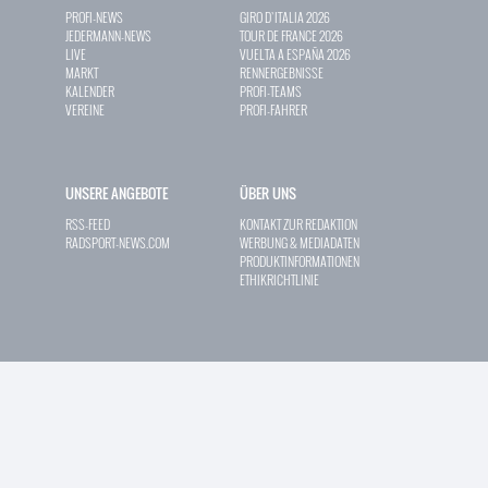
PROFI-NEWS
GIRO D`ITALIA 2026
JEDERMANN-NEWS
TOUR DE FRANCE 2026
LIVE
VUELTA A ESPAÑA 2026
MARKT
RENNERGEBNISSE
KALENDER
PROFI-TEAMS
VEREINE
PROFI-FAHRER
UNSERE ANGEBOTE
ÜBER UNS
RSS-FEED
KONTAKT ZUR REDAKTION
RADSPORT-NEWS.COM
WERBUNG & MEDIADATEN
PRODUKTINFORMATIONEN
ETHIKRICHTLINIE