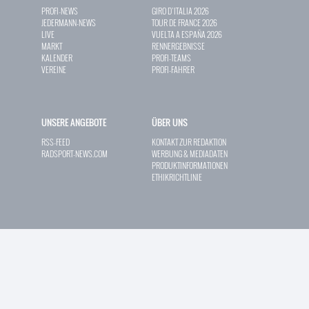
PROFI-NEWS
GIRO D`ITALIA 2026
JEDERMANN-NEWS
TOUR DE FRANCE 2026
LIVE
VUELTA A ESPAÑA 2026
MARKT
RENNERGEBNISSE
KALENDER
PROFI-TEAMS
VEREINE
PROFI-FAHRER
UNSERE ANGEBOTE
ÜBER UNS
RSS-FEED
KONTAKT ZUR REDAKTION
RADSPORT-NEWS.COM
WERBUNG & MEDIADATEN
PRODUKTINFORMATIONEN
ETHIKRICHTLINIE