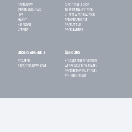
PROFI-NEWS
GIRO D`ITALIA 2026
JEDERMANN-NEWS
TOUR DE FRANCE 2026
LIVE
VUELTA A ESPAÑA 2026
MARKT
RENNERGEBNISSE
KALENDER
PROFI-TEAMS
VEREINE
PROFI-FAHRER
UNSERE ANGEBOTE
ÜBER UNS
RSS-FEED
KONTAKT ZUR REDAKTION
RADSPORT-NEWS.COM
WERBUNG & MEDIADATEN
PRODUKTINFORMATIONEN
ETHIKRICHTLINIE