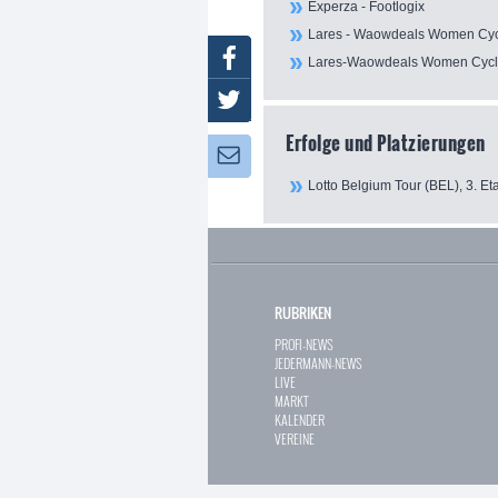
Experza - Footlogix
Lares - Waowdeals Women Cyc
Facebook
Lares-Waowdeals Women Cycl
Twitter
Erfolge und Platzierungen
Newsletter:
Lotto Belgium Tour (BEL), 3. E
RUBRIKEN
PROFI-NEWS
JEDERMANN-NEWS
LIVE
MARKT
KALENDER
VEREINE