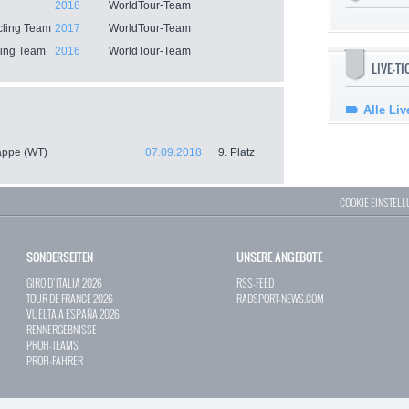
2018
WorldTour-Team
ling Team
2017
WorldTour-Team
ing Team
2016
WorldTour-Team
LIVE-T
Alle Liv
tappe (WT)
07.09.2018
9. Platz
COOKIE EINSTEL
SONDERSEITEN
UNSERE ANGEBOTE
GIRO D`ITALIA 2026
RSS-FEED
TOUR DE FRANCE 2026
RADSPORT-NEWS.COM
VUELTA A ESPAÑA 2026
RENNERGEBNISSE
PROFI-TEAMS
PROFI-FAHRER