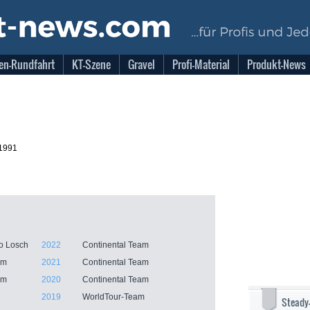
en-Rundfahrt
KT-Szene
Gravel
Profi-Material
Produkt-News
.1991
o Losch
2022
Continental Team
am
2021
Continental Team
am
2020
Continental Team
2019
WorldTour-Team
Steady