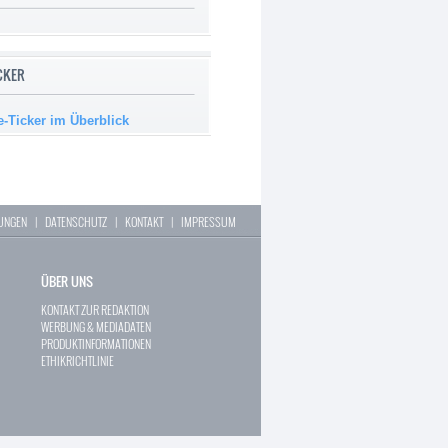
ICKER
e-Ticker im Überblick
LUNGEN
|
DATENSCHUTZ
|
KONTAKT
|
IMPRESSUM
ÜBER UNS
KONTAKT ZUR REDAKTION
WERBUNG & MEDIADATEN
PRODUKTINFORMATIONEN
ETHIKRICHTLINIE