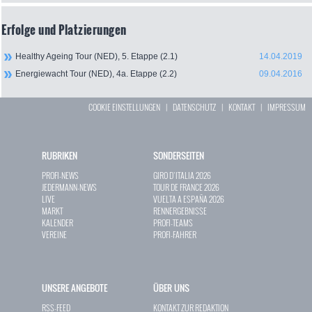
Erfolge und Platzierungen
Healthy Ageing Tour (NED), 5. Etappe (2.1)
14.04.2019
Energiewacht Tour (NED), 4a. Etappe (2.2)
09.04.2016
COOKIE EINSTELLUNGEN
|
DATENSCHUTZ
|
KONTAKT
|
IMPRESSUM
RUBRIKEN
SONDERSEITEN
PROFI-NEWS
GIRO D`ITALIA 2026
JEDERMANN-NEWS
TOUR DE FRANCE 2026
LIVE
VUELTA A ESPAÑA 2026
MARKT
RENNERGEBNISSE
KALENDER
PROFI-TEAMS
VEREINE
PROFI-FAHRER
UNSERE ANGEBOTE
ÜBER UNS
RSS-FEED
KONTAKT ZUR REDAKTION