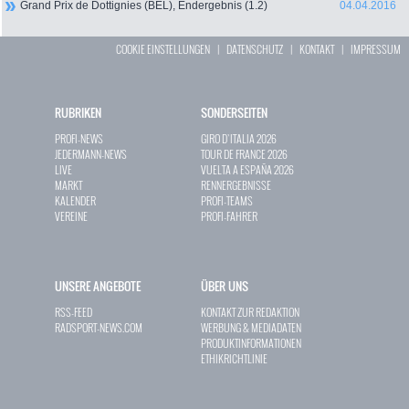
Grand Prix de Dottignies (BEL), Endergebnis (1.2)
04.04.2016
COOKIE EINSTELLUNGEN
|
DATENSCHUTZ
|
KONTAKT
|
IMPRESSUM
RUBRIKEN
SONDERSEITEN
PROFI-NEWS
GIRO D`ITALIA 2026
JEDERMANN-NEWS
TOUR DE FRANCE 2026
LIVE
VUELTA A ESPAÑA 2026
MARKT
RENNERGEBNISSE
KALENDER
PROFI-TEAMS
VEREINE
PROFI-FAHRER
UNSERE ANGEBOTE
ÜBER UNS
RSS-FEED
KONTAKT ZUR REDAKTION
RADSPORT-NEWS.COM
WERBUNG & MEDIADATEN
PRODUKTINFORMATIONEN
ETHIKRICHTLINIE