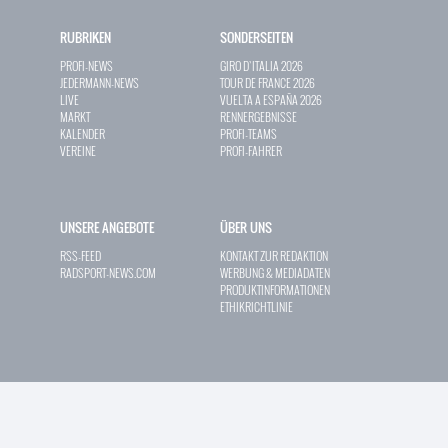
RUBRIKEN
SONDERSEITEN
PROFI-NEWS
GIRO D`ITALIA 2026
JEDERMANN-NEWS
TOUR DE FRANCE 2026
LIVE
VUELTA A ESPAÑA 2026
MARKT
RENNERGEBNISSE
KALENDER
PROFI-TEAMS
VEREINE
PROFI-FAHRER
UNSERE ANGEBOTE
ÜBER UNS
RSS-FEED
KONTAKT ZUR REDAKTION
RADSPORT-NEWS.COM
WERBUNG & MEDIADATEN
PRODUKTINFORMATIONEN
ETHIKRICHTLINIE