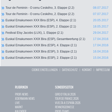
Tour de Feminin - O cenu Ceského, 3. Etappe (2.2)
08.07.2017
Tour de Feminin - O cenu Ceského, 2. Etappe (2.2)
07.07.2017
Euskal Emakumeen XXX Bira (ESP), 4. Etappe (2.1)
20.05.2017
Euskal Emakumeen XXX Bira (ESP), 2. Etappe (2.1)
18.05.2017
Festival Elsy Jacobs (LUX), 1. Etappe (2.1)
29.04.2017
Euskal Emakumeen XXIX Bira (ESP), Gesamtwertung (2.1)
17.04.2016
Euskal Emakumeen XXIX Bira (ESP), 4. Etappe (2.1)
17.04.2016
Euskal Emakumeen XXIX Bira (ESP), 3. Etappe (2.1)
16.04.2016
Euskal Emakumeen XXIX Bira (ESP), 2. Etappe (2.1)
15.04.2016
COOKIE EINSTELLUNGEN
|
DATENSCHUTZ
|
KONTAKT
|
IMPRESSUM
RUBRIKEN
SONDERSEITEN
PROFI-NEWS
GIRO D`ITALIA 2026
JEDERMANN-NEWS
TOUR DE FRANCE 2026
LIVE
VUELTA A ESPAÑA 2026
MARKT
RENNERGEBNISSE
KALENDER
PROFI-TEAMS