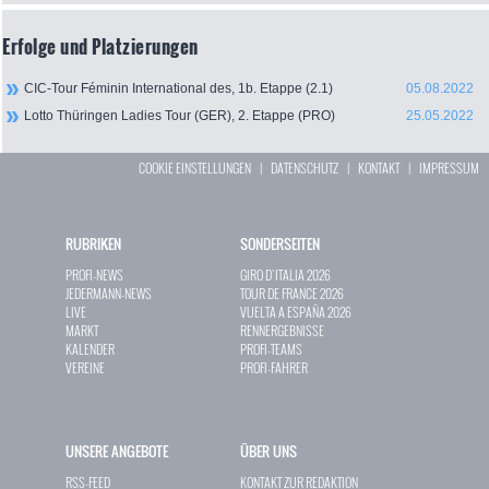
Erfolge und Platzierungen
CIC-Tour Féminin International des, 1b. Etappe (2.1)
05.08.2022
Lotto Thüringen Ladies Tour (GER), 2. Etappe (PRO)
25.05.2022
COOKIE EINSTELLUNGEN
|
DATENSCHUTZ
|
KONTAKT
|
IMPRESSUM
RUBRIKEN
SONDERSEITEN
PROFI-NEWS
GIRO D`ITALIA 2026
JEDERMANN-NEWS
TOUR DE FRANCE 2026
LIVE
VUELTA A ESPAÑA 2026
MARKT
RENNERGEBNISSE
KALENDER
PROFI-TEAMS
VEREINE
PROFI-FAHRER
UNSERE ANGEBOTE
ÜBER UNS
RSS-FEED
KONTAKT ZUR REDAKTION