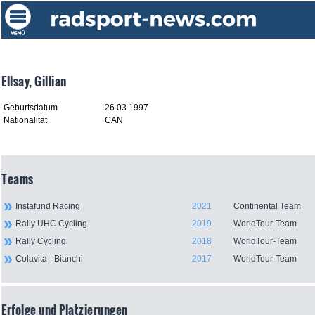
Ellsay, Gillian
Geburtsdatum
26.03.1997
Nationalität
CAN
Teams
Instafund Racing
2021
Continental Team
Rally UHC Cycling
2019
WorldTour-Team
Rally Cycling
2018
WorldTour-Team
Colavita - Bianchi
2017
WorldTour-Team
Erfolge und Platzierungen