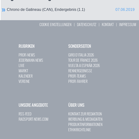
Chrono de Gatineau (CAN), Endergebnis (1.1)
07.06.2019
COOKIE EINSTELLUNGEN
|
DATENSCHUTZ
|
KONTAKT
|
IMPRESSUM
RUBRIKEN
SONDERSEITEN
PROFI-NEWS
GIRO D`ITALIA 2026
JEDERMANN-NEWS
TOUR DE FRANCE 2026
LIVE
VUELTA A ESPAÑA 2026
MARKT
RENNERGEBNISSE
KALENDER
PROFI-TEAMS
VEREINE
PROFI-FAHRER
UNSERE ANGEBOTE
ÜBER UNS
RSS-FEED
KONTAKT ZUR REDAKTION
RADSPORT-NEWS.COM
WERBUNG & MEDIADATEN
PRODUKTINFORMATIONEN
ETHIKRICHTLINIE