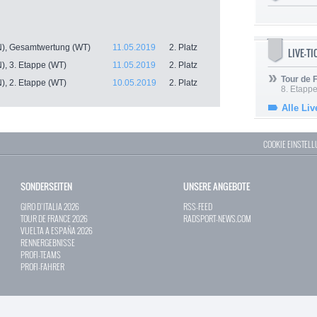
N), Gesamtwertung (WT)
11.05.2019
2. Platz
LIVE-T
), 3. Etappe (WT)
11.05.2019
2. Platz
Tour de
), 2. Etappe (WT)
10.05.2019
2. Platz
8. Etappe
Alle Liv
COOKIE EINSTEL
SONDERSEITEN
UNSERE ANGEBOTE
GIRO D`ITALIA 2026
RSS-FEED
TOUR DE FRANCE 2026
RADSPORT-NEWS.COM
VUELTA A ESPAÑA 2026
RENNERGEBNISSE
PROFI-TEAMS
PROFI-FAHRER