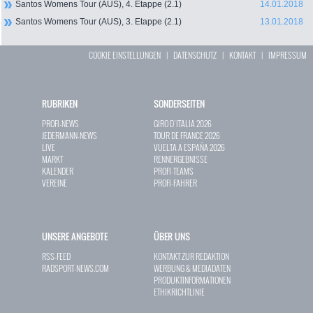
Santos Womens Tour (AUS), 4. Etappe (2.1)
14.01.2018
Santos Womens Tour (AUS), 3. Etappe (2.1)
13.01.2018
COOKIE EINSTELLUNGEN
|
DATENSCHUTZ
|
KONTAKT
|
IMPRESSUM
RUBRIKEN
SONDERSEITEN
PROFI-NEWS
GIRO D`ITALIA 2026
JEDERMANN-NEWS
TOUR DE FRANCE 2026
LIVE
VUELTA A ESPAÑA 2026
MARKT
RENNERGEBNISSE
KALENDER
PROFI-TEAMS
VEREINE
PROFI-FAHRER
UNSERE ANGEBOTE
ÜBER UNS
RSS-FEED
KONTAKT ZUR REDAKTION
RADSPORT-NEWS.COM
WERBUNG & MEDIADATEN
PRODUKTINFORMATIONEN
ETHIKRICHTLINIE