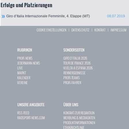
Erfolge und Platzierungen
Giro d’Italia Internazionale Femminile, 4. Etappe (WT)
08.07.2019
COOKIE EINSTELLUNGEN
|
DATENSCHUTZ
|
KONTAKT
|
IMPRESSUM
RUBRIKEN
SONDERSEITEN
PROFI-NEWS
GIRO D`ITALIA 2026
JEDERMANN-NEWS
TOUR DE FRANCE 2026
LIVE
VUELTA A ESPAÑA 2026
MARKT
RENNERGEBNISSE
KALENDER
PROFI-TEAMS
VEREINE
PROFI-FAHRER
UNSERE ANGEBOTE
ÜBER UNS
RSS-FEED
KONTAKT ZUR REDAKTION
RADSPORT-NEWS.COM
WERBUNG & MEDIADATEN
PRODUKTINFORMATIONEN
ETHIKRICHTLINIE