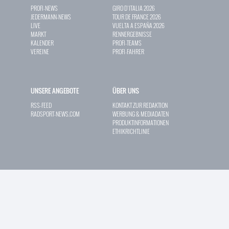
PROFI-NEWS
GIRO D`ITALIA 2026
JEDERMANN-NEWS
TOUR DE FRANCE 2026
LIVE
VUELTA A ESPAÑA 2026
MARKT
RENNERGEBNISSE
KALENDER
PROFI-TEAMS
VEREINE
PROFI-FAHRER
UNSERE ANGEBOTE
ÜBER UNS
RSS-FEED
KONTAKT ZUR REDAKTION
RADSPORT-NEWS.COM
WERBUNG & MEDIADATEN
PRODUKTINFORMATIONEN
ETHIKRICHTLINIE