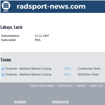
Lahaye, Lucie
Geburtsdatum
21.11.1997
Nationalität
FRA
Teams
Charente - Maritime Women Cycling
2020
Continental Team
Charente - Maritime Women Cycling
2019
WorldTour-Team
COOKIE EINSTELLUNGEN
|
DATENSCHUTZ
|
KONTAKT
|
IMPRESSUM
RUBRIKEN
SONDERSEITEN