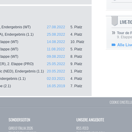
LIVE-T
-, Endergebnis (WT)
27.08.2022
5. Platz
Tour de
A), Endergebnis (1.1)
25.08.2022
4. Platz
9. Etappe
Etappe (WT)
14.08.2022
10. Platz
Alle Liv
Etappe (WT)
11.08.2022
5. Platz
Etappe (WT)
09.08.2022
8. Platz
ER), 2. Etappe (PRO)
25.05.2022
9. Platz
c (NED), Endergebnis (1.1)
20.05.2022
1. Platz
dergebnis (1.1)
02.03.2021
4. Platz
e (2.1)
16.05.2019
7. Platz
COOKIE EINSTEL
SONDERSEITEN
UNSERE ANGEBOTE
GIRO D`ITALIA 2026
RSS-FEED