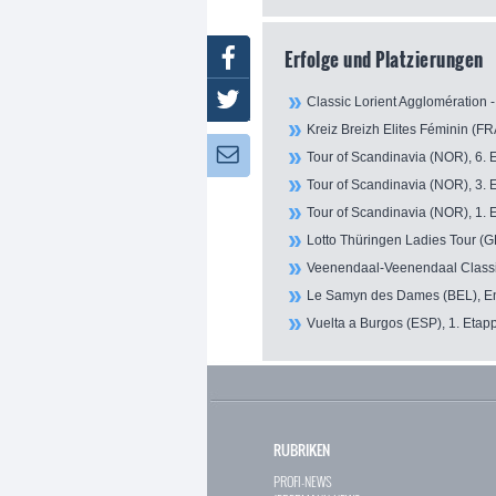
Erfolge und Platzierungen
Facebook
Twitter
Classic Lorient Agglomération 
Kreiz Breizh Elites Féminin (FR
Newsletter:
Tour of Scandinavia (NOR), 6. 
Tour of Scandinavia (NOR), 3. 
Tour of Scandinavia (NOR), 1. 
Lotto Thüringen Ladies Tour (G
Veenendaal-Veenendaal Classi
Le Samyn des Dames (BEL), En
Vuelta a Burgos (ESP), 1. Etapp
RUBRIKEN
PROFI-NEWS