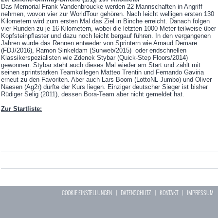
Das Memorial Frank Vandenbroucke werden 22 Mannschaften in Angriff
nehmen, wovon vier zur WorldTour gehören. Nach leicht welligen ersten 130
Kilometern wird zum ersten Mal das Ziel in Binche erreicht. Danach folgen
vier Runden zu je 16 Kilometern, wobei die letzten 1000 Meter teilweise über
Kopfsteinpflaster und dazu noch leicht bergauf führen. In den vergangenen
Jahren wurde das Rennen entweder von Sprintern wie Arnaud Demare
(FDJ/2016), Ramon Sinkeldam (Sunweb/2015) oder endschnellen
Klassikerspezialisten wie Zdenek Stybar (Quick-Step Floors/2014)
gewonnen. Stybar steht auch dieses Mal wieder am Start und zählt mit
seinen sprintstarken Teamkollegen Matteo Trentin und Fernando Gaviria
erneut zu den Favoriten. Aber auch Lars Boom (LottoNL-Jumbo) und Oliver
Naesen (Ag2r) dürfte der Kurs liegen. Einziger deutscher Sieger ist bisher
Rüdiger Selig (2011), dessen Bora-Team aber nicht gemeldet hat.
Zur Startliste:
COOKIE EINSTELLUNGEN
|
DATENSCHUTZ
|
KONTAKT
|
IMPRESSUM