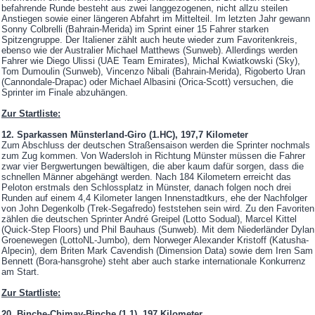
befahrende Runde besteht aus zwei langgezogenen, nicht allzu steilen
Anstiegen sowie einer längeren Abfahrt im Mittelteil. Im letzten Jahr gewann
Sonny Colbrelli (Bahrain-Merida) im Sprint einer 15 Fahrer starken
Spitzengruppe. Der Italiener zählt auch heute wieder zum Favoritenkreis,
ebenso wie der Australier Michael Matthews (Sunweb). Allerdings werden
Fahrer wie Diego Ulissi (UAE Team Emirates), Michal Kwiatkowski (Sky),
Tom Dumoulin (Sunweb), Vincenzo Nibali (Bahrain-Merida), Rigoberto Uran
(Cannondale-Drapac) oder Michael Albasini (Orica-Scott) versuchen, die
Sprinter im Finale abzuhängen.
Zur Startliste:
12. Sparkassen Münsterland-Giro (1.HC), 197,7 Kilometer
Zum Abschluss der deutschen Straßensaison werden die Sprinter nochmals
zum Zug kommen. Von Wadersloh in Richtung Münster müssen die Fahrer
zwar vier Bergwertungen bewältigen, die aber kaum dafür sorgen, dass die
schnellen Männer abgehängt werden. Nach 184 Kilometern erreicht das
Peloton erstmals den Schlossplatz in Münster, danach folgen noch drei
Runden auf einem 4,4 Kilometer langen Innenstadtkurs, ehe der Nachfolger
von John Degenkolb (Trek-Segafredo) feststehen sein wird. Zu den Favoriten
zählen die deutschen Sprinter André Greipel (Lotto Sodual), Marcel Kittel
(Quick-Step Floors) und Phil Bauhaus (Sunweb). Mit dem Niederländer Dylan
Groenewegen (LottoNL-Jumbo), dem Norweger Alexander Kristoff (Katusha-
Alpecin), dem Briten Mark Cavendish (Dimension Data) sowie dem Iren Sam
Bennett (Bora-hansgrohe) steht aber auch starke internationale Konkurrenz
am Start.
Zur Startliste:
20. Binche-Chimay-Binche (1.1), 197 Kilometer