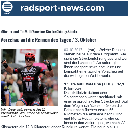
Münsterland, Tre Valli Varesine, Binche-Chimay-Binche
Vorschau auf die Rennen des Tages / 3. Oktober
03.10.2017 |
(rsn) - Welche Rennen
stehen heute auf dem Programm, wie
sieht die Streckenführung aus und wer
sind die Favoriten? Ab sofort gibt
Ihnen radsport-news.com kurz und
kompakt eine tägliche Vorschau auf
die wichtigsten Wettbewerbe.
97. Tre Valli Varesine (1.HC), 192,9
Kilometer
Das drittletzte italienische
Saisonrennen wartet traditionell mit
einer anspruchsvollen Strecke auf. Auf
dem Weg nach Varese müssen die
Fahrer nach flachen ersten 55
John Degenkolb gewann den 11.
Münsterland Giro - wer ist in diesem Jahr
Kilometern die Anstiege nach Orino
vorn? | Foto: Cor Vos
und Motta Rosa meistern, ehe es
hinab in den Zielort geht, wo nach 77
Kilometern ein 12,8 Kilometer langer Rundkurs wartet. Die neun Mal zu