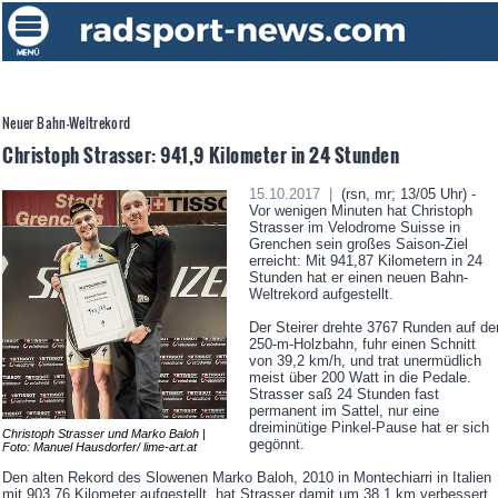
Neuer Bahn-Weltrekord
Christoph Strasser: 941,9 Kilometer in 24 Stunden
15.10.2017 |
(rsn, mr; 13/05 Uhr) -
Vor wenigen Minuten hat Christoph
Strasser im Velodrome Suisse in
Grenchen sein großes Saison-Ziel
erreicht: Mit 941,87 Kilometern in 24
Stunden hat er einen neuen Bahn-
Weltrekord aufgestellt.
Der Steirer drehte 3767 Runden auf de
250-m-Holzbahn, fuhr einen Schnitt
von 39,2 km/h, und trat unermüdlich
meist über 200 Watt in die Pedale.
Strasser saß 24 Stunden fast
permanent im Sattel, nur eine
dreiminütige Pinkel-Pause hat er sich
Christoph Strasser und Marko Baloh |
gegönnt.
Foto: Manuel Hausdorfer/ lime-art.at
Den alten Rekord des Slowenen Marko Baloh, 2010 in Montechiarri in Italien
mit 903,76 Kilometer aufgestellt, hat Strasser damit um 38,1 km verbessert.