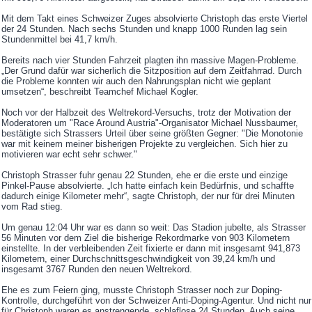
Mit dem Takt eines Schweizer Zuges absolvierte Christoph das erste Viertel
der 24 Stunden. Nach sechs Stunden und knapp 1000 Runden lag sein
Stundenmittel bei 41,7 km/h.
Bereits nach vier Stunden Fahrzeit plagten ihn massive Magen-Probleme.
„Der Grund dafür war sicherlich die Sitzposition auf dem Zeitfahrrad. Durch
die Probleme konnten wir auch den Nahrungsplan nicht wie geplant
umsetzen“, beschreibt Teamchef Michael Kogler.
Noch vor der Halbzeit des Weltrekord-Versuchs, trotz der Motivation der
Moderatoren um "Race Around Austria"-Organisator Michael Nussbaumer,
bestätigte sich Strassers Urteil über seine größten Gegner: "Die Monotonie
war mit keinem meiner bisherigen Projekte zu vergleichen. Sich hier zu
motivieren war echt sehr schwer."
Christoph Strasser fuhr genau 22 Stunden, ehe er die erste und einzige
Pinkel-Pause absolvierte. „Ich hatte einfach kein Bedürfnis, und schaffte
dadurch einige Kilometer mehr“, sagte Christoph, der nur für drei Minuten
vom Rad stieg.
Um genau 12:04 Uhr war es dann so weit: Das Stadion jubelte, als Strasser
56 Minuten vor dem Ziel die bisherige Rekordmarke von 903 Kilometern
einstellte. In der verbleibenden Zeit fixierte er dann mit insgesamt 941,873
Kilometern, einer Durchschnittsgeschwindigkeit von 39,24 km/h und
insgesamt 3767 Runden den neuen Weltrekord.
Ehe es zum Feiern ging, musste Christoph Strasser noch zur Doping-
Kontrolle, durchgeführt von der Schweizer Anti-Doping-Agentur. Und nicht nur
für Christoph waren es anstrengende, schlaflose 24 Stunden. Auch seine