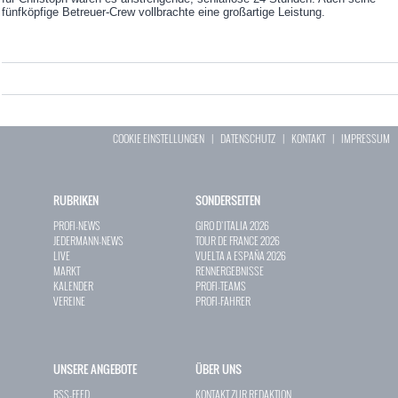
fünfköpfige Betreuer-Crew vollbrachte eine großartige Leistung.
COOKIE EINSTELLUNGEN
|
DATENSCHUTZ
|
KONTAKT
|
IMPRESSUM
RUBRIKEN
SONDERSEITEN
PROFI-NEWS
GIRO D`ITALIA 2026
JEDERMANN-NEWS
TOUR DE FRANCE 2026
LIVE
VUELTA A ESPAÑA 2026
MARKT
RENNERGEBNISSE
KALENDER
PROFI-TEAMS
VEREINE
PROFI-FAHRER
UNSERE ANGEBOTE
ÜBER UNS
RSS-FEED
KONTAKT ZUR REDAKTION