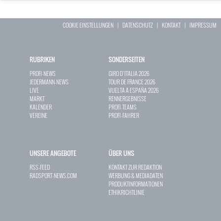
COOKIE EINSTELLUNGEN
|
DATENSCHUTZ
|
KONTAKT
|
IMPRESSUM
RUBRIKEN
SONDERSEITEN
PROFI-NEWS
GIRO D`ITALIA 2026
JEDERMANN-NEWS
TOUR DE FRANCE 2026
LIVE
VUELTA A ESPAÑA 2026
MARKT
RENNERGEBNISSE
KALENDER
PROFI-TEAMS
VEREINE
PROFI-FAHRER
UNSERE ANGEBOTE
ÜBER UNS
RSS-FEED
KONTAKT ZUR REDAKTION
RADSPORT-NEWS.COM
WERBUNG & MEDIADATEN
PRODUKTINFORMATIONEN
ETHIKRICHTLINIE