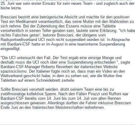
25. Juni war sein erster Einsatz für sein neues Team - und zugleich auch der
bishe letzte.
Bresciani bestritt eine betrügerische Absicht und machte für den positiven
Test ein Medikament verantwortlich, das seine Mutter mit den Mahlzeiten zu
sich nehme. Bei der Zubereitung des Essens müsse eine Tablette
versehentlich in seinen Teller geraten sein, lautete seine Erklärung. "Ich hab
nichts Falsches getan“, betonte Bresciani, der übrigens vom
Radsportweltverband UCI noch nicht suspendiert worden ist. In Absprache
mit Bardiani-CSF hatte er im August in eine teaminterne Suspendierung
eingewilligt.
"Die UCI untersucht den Fall. Der Test ergab eine winzige Menge und
deshalb muss die UCI noch über eine Suspendierung entscheiden ", sagte
Bardiani-CSF-Manager Roberto Reverberi der italienischen Website
spaziociclismo. Der Italiener fügte noch an, dass man ein Video an den
Weltverband geschickt habe, in dem zu sehen sei, wie die Mutter ihre
Tabletten auf einem Schneidebrett zerteile.
Sollte Bresciani verurteilt werden, droht seinem Team eine bis zu
zwölfmonatige kollektive Sperre. Nach den Fällen Pirazzi und Ruffoni war
Bardiani-CSF bereits vom 14. Juni bis zum 14. Juli von allen Rennen
ausgeschlossen gewesen. Allerdings durften die Fahrer inklusive Bresciani
Ende Juni an den Italienischen Meisterschaften teilnehmen.