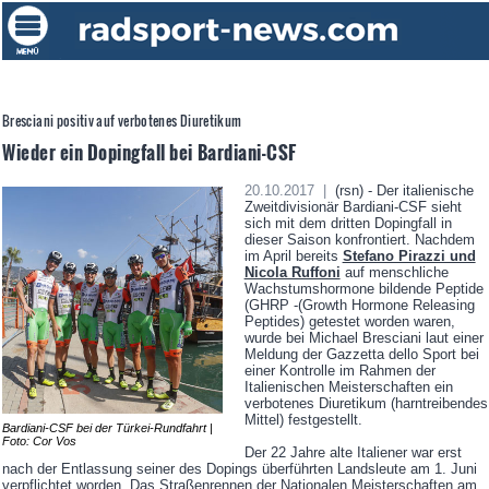
Bresciani positiv auf verbotenes Diuretikum
Wieder ein Dopingfall bei Bardiani-CSF
20.10.2017 |
(rsn) - Der italienische
Zweitdivisionär Bardiani-CSF sieht
sich mit dem dritten Dopingfall in
dieser Saison konfrontiert. Nachdem
im April bereits
Stefano Pirazzi und
Nicola Ruffoni
auf menschliche
Wachstumshormone bildende Peptide
(GHRP -(Growth Hormone Releasing
Peptides) getestet worden waren,
wurde bei Michael Bresciani laut einer
Meldung der Gazzetta dello Sport bei
einer Kontrolle im Rahmen der
Italienischen Meisterschaften ein
verbotenes Diuretikum (harntreibendes
Mittel) festgestellt.
Bardiani-CSF bei der Türkei-Rundfahrt |
Foto: Cor Vos
Der 22 Jahre alte Italiener war erst
nach der Entlassung seiner des Dopings überführten Landsleute am 1. Juni
verpflichtet worden. Das Straßenrennen der Nationalen Meisterschaften am