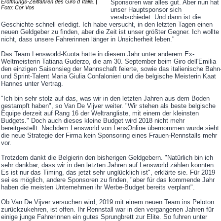
Eröffnungs-Zeitfahren des Giro d´Italia. |
Sponsoren war alles gut. Aber nun hat
Foto: Cor Vos
unser Hauptsponsor sich
verabschiedet. Und dann ist die
Geschichte schnell erledigt. Ich habe versucht, in den letzten Tagen einen
neuen Geldgeber zu finden, aber die Zeit ist unser größter Gegner. Ich wollte
nicht, dass unsere Fahrerinnen länger in Unsicherheit leben."
Das Team Lensworld-Kuota hatte in diesem Jahr unter anderem Ex-
Weltmeisterin Tatiana Guderzo, die am 30. September beim Giro dell'Emilia
den einzigen Saisonsieg der Mannschaft feierte, sowie das italienische Bahn
und Sprint-Talent Maria Giulia Confalonieri und die belgische Meisterin Kaat
Hannes unter Vertrag.
"Ich bin sehr stolz auf das, was wir in den letzten Jahren aus dem Boden
gestampft haben", so Van De Vijver weiter. "Wir stehen als beste belgische
Equipe derzeit auf Rang 16 der Weltrangliste, mit einem der kleinsten
Budgets." Doch auch dieses kleine Budget wird 2018 nicht mehr
bereitgestellt. Nachdem Lensworld von LensOnline übernommen wurde sieht
die neue Strategie der Firma kein Sponsoring eines Frauen-Rennstalls mehr
vor.
Trotzdem dankt die Belgierin den bisherigen Geldgebern. "Natürlich bin ich
sehr dankbar, dass wir in den letzten Jahren auf Lensworld zählen konnten.
Es ist nur das Timing, das jetzt sehr unglücklich ist", erklärte sie. Für 2019
sei es möglich, andere Sponsoren zu finden, "aber für das kommende Jahr
haben die meisten Unternehmen ihr Werbe-Budget bereits verplant".
Ob Van De Vijver versuchen wird, 2019 mit einem neuen Team ins Peloton
zurückzukehren, ist offen. Ihr Rennstall war in den vergangenen Jahren für
einige junge Fahrerinnen ein gutes Sprungbrett zur Elite. So fuhren unter