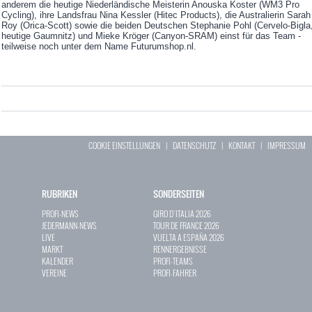
anderem die heutige Niederländische Meisterin Anouska Koster (WM3 Pro
Cycling), ihre Landsfrau Nina Kessler (Hitec Products), die Australierin Sarah
Roy (Orica-Scott) sowie die beiden Deutschen Stephanie Pohl (Cervelo-Bigla
heutige Gaumnitz) und Mieke Kröger (Canyon-SRAM) einst für das Team -
teilweise noch unter dem Name Futurumshop.nl.
COOKIE EINSTELLUNGEN
|
DATENSCHUTZ
|
KONTAKT
|
IMPRESSUM
RUBRIKEN
SONDERSEITEN
PROFI-NEWS
GIRO D`ITALIA 2026
JEDERMANN-NEWS
TOUR DE FRANCE 2026
LIVE
VUELTA A ESPAÑA 2026
MARKT
RENNERGEBNISSE
KALENDER
PROFI-TEAMS
VEREINE
PROFI-FAHRER