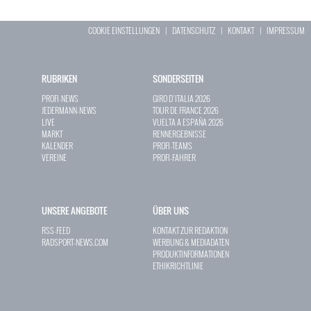
COOKIE EINSTELLUNGEN
|
DATENSCHUTZ
|
KONTAKT
|
IMPRESSUM
RUBRIKEN
SONDERSEITEN
PROFI-NEWS
GIRO D`ITALIA 2026
JEDERMANN-NEWS
TOUR DE FRANCE 2026
LIVE
VUELTA A ESPAÑA 2026
MARKT
RENNERGEBNISSE
KALENDER
PROFI-TEAMS
VEREINE
PROFI-FAHRER
UNSERE ANGEBOTE
ÜBER UNS
RSS-FEED
KONTAKT ZUR REDAKTION
RADSPORT-NEWS.COM
WERBUNG & MEDIADATEN
PRODUKTINFORMATIONEN
ETHIKRICHTLINIE