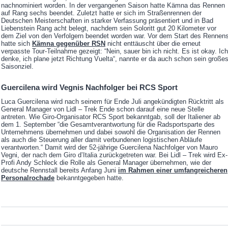
nachnominiert worden. In der vergangenen Saison hatte Kämna das Rennen
auf Rang sechs beendet. Zuletzt hatte er sich im Straßenrennen der
Deutschen Meisterschaften in starker Verfassung präsentiert und in Bad
Liebenstein Rang acht belegt, nachdem sein Soloritt gut 20 Kilometer vor
dem Ziel von den Verfolgern beendet worden war. Vor dem Start des Rennen
hatte sich
Kämna gegenüber RSN
nicht enttäuscht über die erneut
verpasste Tour-Teilnahme gezeigt: “Nein, sauer bin ich nicht. Es ist okay. Ich
denke, ich plane jetzt Richtung Vuelta“, nannte er da auch schon sein große
Saisonziel.
Guercilena wird Vegnis Nachfolger bei RCS Sport
Luca Guercilena wird nach seinem für Ende Juli angekündigten Rücktritt als
General Manager von Lidl – Trek Ende schon darauf eine neue Stelle
antreten. Wie Giro-Organisator RCS Sport bekanntgab, soll der Italiener ab
dem 1. September “die Gesamtverantwortung für die Radsportsparte des
Unternehmens übernehmen und dabei sowohl die Organisation der Rennen
als auch die Steuerung aller damit verbundenen logistischen Abläufe
verantworten.“ Damit wird der 52-jährige Guercilena Nachfolger von Mauro
Vegni, der nach dem Giro d’Italia zurückgetreten war. Bei Lidl – Trek wird Ex-
Profi Andy Schleck die Rolle als General Manager übernehmen, wie der
deutsche Rennstall bereits Anfang Juni
im Rahmen einer umfangreicheren
Personalrochade
bekanntgegeben hatte.