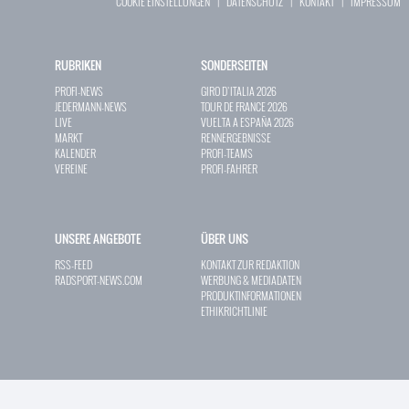
COOKIE EINSTELLUNGEN
|
DATENSCHUTZ
|
KONTAKT
|
IMPRESSUM
RUBRIKEN
SONDERSEITEN
PROFI-NEWS
GIRO D`ITALIA 2026
JEDERMANN-NEWS
TOUR DE FRANCE 2026
LIVE
VUELTA A ESPAÑA 2026
MARKT
RENNERGEBNISSE
KALENDER
PROFI-TEAMS
VEREINE
PROFI-FAHRER
UNSERE ANGEBOTE
ÜBER UNS
RSS-FEED
KONTAKT ZUR REDAKTION
RADSPORT-NEWS.COM
WERBUNG & MEDIADATEN
PRODUKTINFORMATIONEN
ETHIKRICHTLINIE