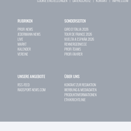
COOKIE EINSTELLUNGEN
|
DATENSCHUTZ
|
KONTAKT
|
IMPRESSUM
RUBRIKEN
SONDERSEITEN
PROFI-NEWS
GIRO D`ITALIA 2026
JEDERMANN-NEWS
TOUR DE FRANCE 2026
LIVE
VUELTA A ESPAÑA 2026
MARKT
RENNERGEBNISSE
KALENDER
PROFI-TEAMS
VEREINE
PROFI-FAHRER
UNSERE ANGEBOTE
ÜBER UNS
RSS-FEED
KONTAKT ZUR REDAKTION
RADSPORT-NEWS.COM
WERBUNG & MEDIADATEN
PRODUKTINFORMATIONEN
ETHIKRICHTLINIE