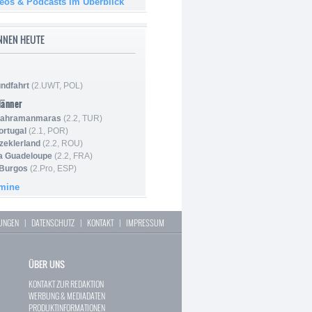
deos & Podcasts im Überblick
NNEN HEUTE
ndfahrt
(2.UWT, POL)
Männer
 Kahramanmaras
(2.2, TUR)
ortugal
(2.1, POR)
Szeklerland
(2.2, ROU)
la Guadeloupe
(2.2, FRA)
 Burgos
(2.Pro, ESP)
rmine
LUNGEN
|
DATENSCHUTZ
|
KONTAKT
|
IMPRESSUM
ÜBER UNS
KONTAKT ZUR REDAKTION
WERBUNG & MEDIADATEN
PRODUKTINFORMATIONEN