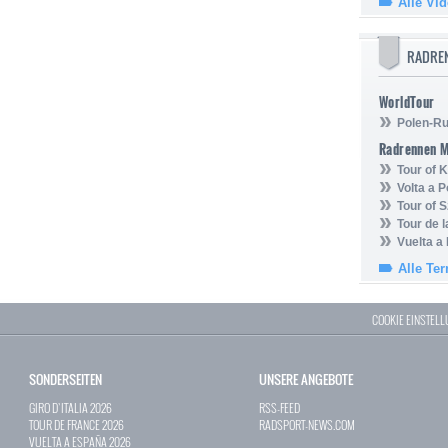
Alle Vi
RADRE
WorldTour
Polen-Ru
Radrennen 
Tour of
Volta a P
Tour of 
Tour de 
Vuelta a
Alle Te
COOKIE EINSTEL
SONDERSEITEN
UNSERE ANGEBOTE
GIRO D`ITALIA 2026
RSS-FEED
TOUR DE FRANCE 2026
RADSPORT-NEWS.COM
VUELTA A ESPAÑA 2026