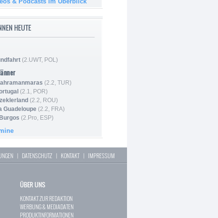
deos & Podcasts im Überblick
NNEN HEUTE
ndfahrt
(2.UWT, POL)
Männer
 Kahramanmaras
(2.2, TUR)
ortugal
(2.1, POR)
Szeklerland
(2.2, ROU)
la Guadeloupe
(2.2, FRA)
 Burgos
(2.Pro, ESP)
rmine
LUNGEN
|
DATENSCHUTZ
|
KONTAKT
|
IMPRESSUM
ÜBER UNS
KONTAKT ZUR REDAKTION
WERBUNG & MEDIADATEN
PRODUKTINFORMATIONEN