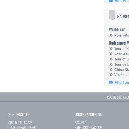
Alle Vi
RADRE
WorldTour
Polen-Ru
Radrennen 
Tour of
Volta a P
Tour of 
Tour de 
China Xi
Vuelta a
Alle Te
COOKIE EINSTEL
SONDERSEITEN
UNSERE ANGEBOTE
GIRO D`ITALIA 2026
RSS-FEED
TOUR DE FRANCE 2026
RADSPORT-NEWS.COM