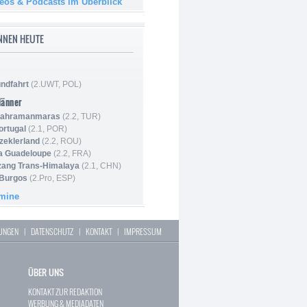
deos & Podcasts im Überblick
NNEN HEUTE
ndfahrt
(2.UWT, POL)
Männer
 Kahramanmaras
(2.2, TUR)
ortugal
(2.1, POR)
Szeklerland
(2.2, ROU)
la Guadeloupe
(2.2, FRA)
zang Trans-Himalaya
(2.1, CHN)
 Burgos
(2.Pro, ESP)
rmine
LUNGEN
|
DATENSCHUTZ
|
KONTAKT
|
IMPRESSUM
ÜBER UNS
KONTAKT ZUR REDAKTION
WERBUNG & MEDIADATEN