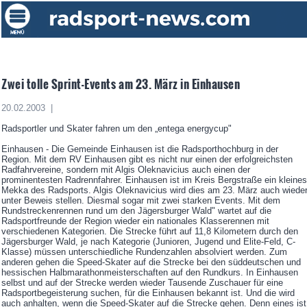
Zwei tolle Sprint-Events am 23. März in Einhausen
20.02.2003 |
Radsportler und Skater fahren um den „entega energycup"
Einhausen - Die Gemeinde Einhausen ist die Radsporthochburg in der
Region. Mit dem RV Einhausen gibt es nicht nur einen der erfolgreichsten
Radfahrvereine, sondern mit Algis Oleknavicius auch einen der
prominentesten Radrennfahrer. Einhausen ist im Kreis Bergstraße ein kleines
Mekka des Radsports. Algis Oleknavicius wird dies am 23. März auch wiede
unter Beweis stellen. Diesmal sogar mit zwei starken Events. Mit dem
Rundstreckenrennen rund um den Jägersburger Wald" wartet auf die
Radsportfreunde der Region wieder ein nationales Klasserennen mit
verschiedenen Kategorien. Die Strecke führt auf 11,8 Kilometern durch den
Jägersburger Wald, je nach Kategorie (Junioren, Jugend und Elite-Feld, C-
Klasse) müssen unterschiedliche Rundenzahlen absolviert werden. Zum
anderen gehen die Speed-Skater auf die Strecke bei den süddeutschen und
hessischen Halbmarathonmeisterschaften auf den Rundkurs. In Einhausen
selbst und auf der Strecke werden wieder Tausende Zuschauer für eine
Radsportbegeisterung suchen, für die Einhausen bekannt ist. Und die wird
auch anhalten, wenn die Speed-Skater auf die Strecke gehen. Denn eines ist