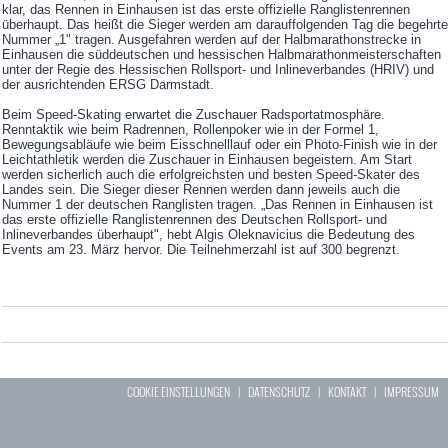
klar, das Rennen in Einhausen ist das erste offizielle Ranglistenrennen
überhaupt. Das heißt die Sieger werden am darauffolgenden Tag die begehrte
Nummer „1" tragen. Ausgefahren werden auf der Halbmarathonstrecke in
Einhausen die süddeutschen und hessischen Halbmarathonmeisterschaften
unter der Regie des Hessischen Rollsport- und Inlineverbandes (HRIV) und
der ausrichtenden ERSG Darmstadt.
Beim Speed-Skating erwartet die Zuschauer Radsportatmosphäre.
Renntaktik wie beim Radrennen, Rollenpoker wie in der Formel 1,
Bewegungsabläufe wie beim Eisschnelllauf oder ein Photo-Finish wie in der
Leichtathletik werden die Zuschauer in Einhausen begeistern. Am Start
werden sicherlich auch die erfolgreichsten und besten Speed-Skater des
Landes sein. Die Sieger dieser Rennen werden dann jeweils auch die
Nummer 1 der deutschen Ranglisten tragen. „Das Rennen in Einhausen ist
das erste offizielle Ranglistenrennen des Deutschen Rollsport- und
Inlineverbandes überhaupt", hebt Algis Oleknavicius die Bedeutung des
Events am 23. März hervor. Die Teilnehmerzahl ist auf 300 begrenzt.
COOKIE EINSTELLUNGEN
|
DATENSCHUTZ
|
KONTAKT
|
IMPRESSUM