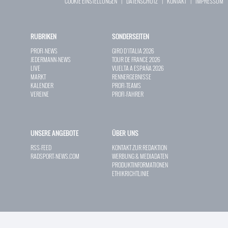
COOKIE EINSTELLUNGEN
|
DATENSCHUTZ
|
KONTAKT
|
IMPRESSUM
RUBRIKEN
SONDERSEITEN
PROFI-NEWS
GIRO D`ITALIA 2026
JEDERMANN-NEWS
TOUR DE FRANCE 2026
LIVE
VUELTA A ESPAÑA 2026
MARKT
RENNERGEBNISSE
KALENDER
PROFI-TEAMS
VEREINE
PROFI-FAHRER
UNSERE ANGEBOTE
ÜBER UNS
RSS-FEED
KONTAKT ZUR REDAKTION
RADSPORT-NEWS.COM
WERBUNG & MEDIADATEN
PRODUKTINFORMATIONEN
ETHIKRICHTLINIE