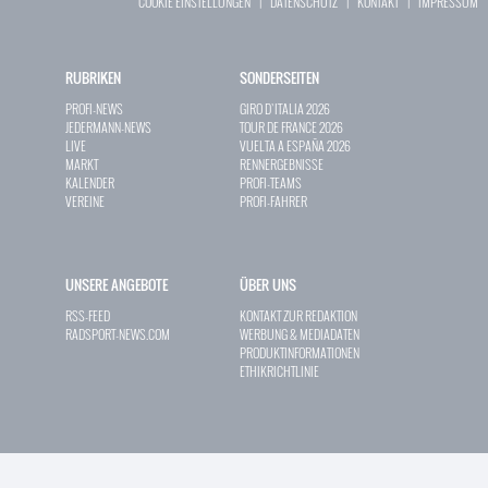
COOKIE EINSTELLUNGEN
|
DATENSCHUTZ
|
KONTAKT
|
IMPRESSUM
RUBRIKEN
SONDERSEITEN
PROFI-NEWS
GIRO D`ITALIA 2026
JEDERMANN-NEWS
TOUR DE FRANCE 2026
LIVE
VUELTA A ESPAÑA 2026
MARKT
RENNERGEBNISSE
KALENDER
PROFI-TEAMS
VEREINE
PROFI-FAHRER
UNSERE ANGEBOTE
ÜBER UNS
RSS-FEED
KONTAKT ZUR REDAKTION
RADSPORT-NEWS.COM
WERBUNG & MEDIADATEN
PRODUKTINFORMATIONEN
ETHIKRICHTLINIE