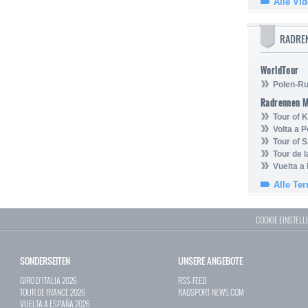
Alle Vi
RADRE
WorldTour
Polen-Ru
Radrennen 
Tour of
Volta a P
Tour of 
Tour de 
Vuelta a
Alle Te
COOKIE EINSTEL
SONDERSEITEN
UNSERE ANGEBOTE
GIRO D`ITALIA 2026
RSS-FEED
TOUR DE FRANCE 2026
RADSPORT-NEWS.COM
VUELTA A ESPAÑA 2026