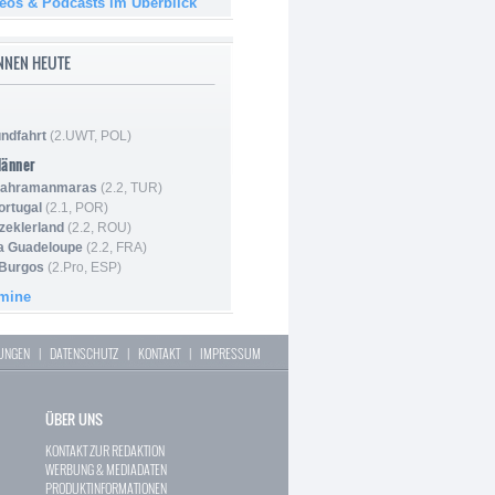
deos & Podcasts im Überblick
NNEN HEUTE
ndfahrt
(2.UWT, POL)
Männer
 Kahramanmaras
(2.2, TUR)
ortugal
(2.1, POR)
Szeklerland
(2.2, ROU)
la Guadeloupe
(2.2, FRA)
 Burgos
(2.Pro, ESP)
rmine
LUNGEN
|
DATENSCHUTZ
|
KONTAKT
|
IMPRESSUM
ÜBER UNS
KONTAKT ZUR REDAKTION
WERBUNG & MEDIADATEN
PRODUKTINFORMATIONEN