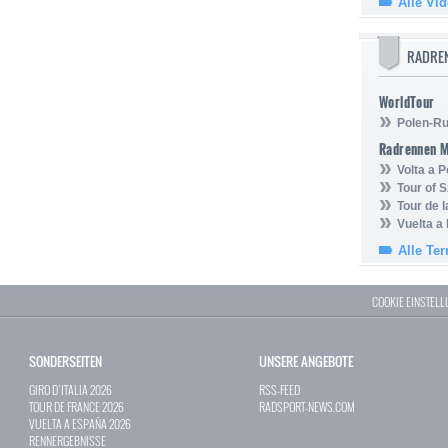
Alle Vi
RADRE
WorldTour
Polen-Ru
Radrennen 
Volta a P
Tour of 
Tour de 
Vuelta a
Alle Te
COOKIE EINSTEL
SONDERSEITEN
UNSERE ANGEBOTE
GIRO D`ITALIA 2026
RSS-FEED
TOUR DE FRANCE 2026
RADSPORT-NEWS.COM
VUELTA A ESPAÑA 2026
RENNERGEBNISSE