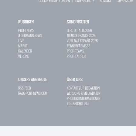
COOKIE EINSTELLUNGEN
|
DATENSCHUTZ
|
KONTAKT
|
IMPRESSUM
RUBRIKEN
SONDERSEITEN
PROFI-NEWS
GIRO D`ITALIA 2026
JEDERMANN-NEWS
TOUR DE FRANCE 2026
LIVE
VUELTA A ESPAÑA 2026
MARKT
RENNERGEBNISSE
KALENDER
PROFI-TEAMS
VEREINE
PROFI-FAHRER
UNSERE ANGEBOTE
ÜBER UNS
RSS-FEED
KONTAKT ZUR REDAKTION
RADSPORT-NEWS.COM
WERBUNG & MEDIADATEN
PRODUKTINFORMATIONEN
ETHIKRICHTLINIE