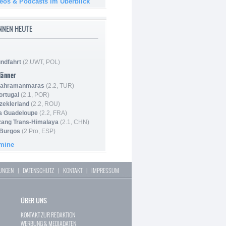
deos & Podcasts im Überblick
NNEN HEUTE
ndfahrt
(2.UWT, POL)
Männer
 Kahramanmaras
(2.2, TUR)
ortugal
(2.1, POR)
Szeklerland
(2.2, ROU)
la Guadeloupe
(2.2, FRA)
zang Trans-Himalaya
(2.1, CHN)
 Burgos
(2.Pro, ESP)
rmine
LUNGEN
|
DATENSCHUTZ
|
KONTAKT
|
IMPRESSUM
ÜBER UNS
KONTAKT ZUR REDAKTION
WERBUNG & MEDIADATEN