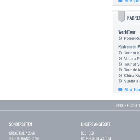
Alle Vi
RADRE
WorldTour
Polen-Ru
Radrennen 
Tour of
Volta a P
Tour of 
Tour de 
China Xi
Vuelta a
Alle Te
COOKIE EINSTEL
SONDERSEITEN
UNSERE ANGEBOTE
GIRO D`ITALIA 2026
RSS-FEED
TOUR DE FRANCE 2026
RADSPORT-NEWS.COM