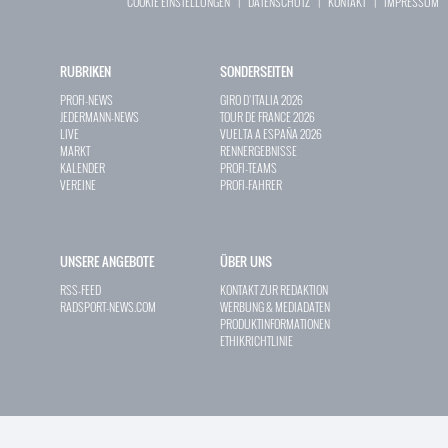
COOKIE EINSTELLUNGEN
|
DATENSCHUTZ
|
KONTAKT
|
IMPRESSUM
RUBRIKEN
SONDERSEITEN
PROFI-NEWS
GIRO D`ITALIA 2026
JEDERMANN-NEWS
TOUR DE FRANCE 2026
LIVE
VUELTA A ESPAÑA 2026
MARKT
RENNERGEBNISSE
KALENDER
PROFI-TEAMS
VEREINE
PROFI-FAHRER
UNSERE ANGEBOTE
ÜBER UNS
RSS-FEED
KONTAKT ZUR REDAKTION
RADSPORT-NEWS.COM
WERBUNG & MEDIADATEN
PRODUKTINFORMATIONEN
ETHIKRICHTLINIE