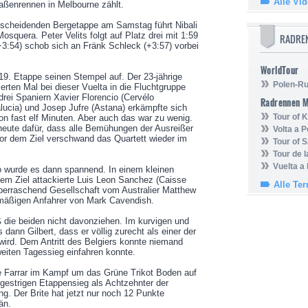
Alle Vi
aßenrennen in Melbourne zählt.
tscheidenden Bergetappe am Samstag führt Nibali
squera. Peter Velits folgt auf Platz drei mit 1:59
RADRE
3:54) schob sich an Fränk Schleck (+3:57) vorbei
WorldTour
19. Etappe seinen Stempel auf. Der 23-jährige
Polen-Ru
erten Mal bei dieser Vuelta in die Fluchtgruppe
ei Spaniern Xavier Florencio (Cervélo
Radrennen 
ucia) und Josep Jufre (Astana) erkämpfte sich
Tour of
n fast elf Minuten. Aber auch das war zu wenig.
heute dafür, dass alle Bemühungen der Ausreißer
Volta a P
or dem Ziel verschwand das Quartett wieder im
Tour of 
Tour de 
Vuelta a
o wurde es dann spannend. In einem kleinen
dem Ziel attackierte Luis Leon Sanchez (Caisse
Alle Te
überraschend Gesellschaft vom Australier Matthew
mäßigen Anfahrer von Mark Cavendish.
 die beiden nicht davonziehen. Im kurvigen und
 dann Gilbert, dass er völlig zurecht als einer der
ird. Dem Antritt des Belgiers konnte niemand
weiten Tagessieg einfahren konnte.
e Farrar im Kampf um das Grüne Trikot Boden auf
gestrigen Etappensieg als Achtzehnter der
g. Der Brite hat jetzt nur noch 12 Punkte
än.