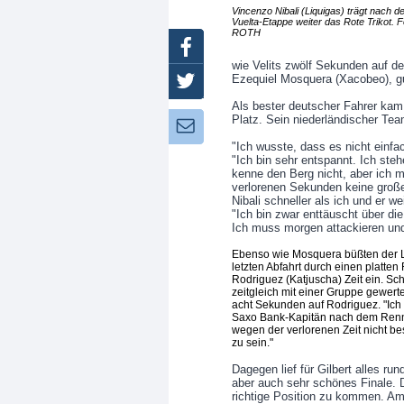
Vincenzo Nibali (Liquigas) trägt nach de
Vuelta-Etappe weiter das Rote Trikot. F
ROTH
Facebook
wie Velits zwölf Sekunden auf d
Ezequiel Mosquera (Xacobeo), g
Twitter
Als bester deutscher Fahrer kam 
Platz. Sein niederländischer Tea
Newsletter:
"Ich wusste, dass es nicht einfa
"Ich bin sehr entspannt. Ich ste
kenne den Berg nicht, aber ich
verlorenen Sekunden keine große 
Nibali schneller als ich und er we
"Ich bin zwar enttäuscht über die
Ich muss morgen attackieren und
Ebenso wie Mosquera büßten der L
letzten Abfahrt durch einen platte
Rodriguez (Katjuscha) Zeit ein. Sch
zeitgleich mit einer Gruppe gewert
acht Sekunden auf Rodriguez. "Ich
Saxo Bank-Kapitän nach dem Rennen 
wegen der verlorenen Zeit nicht bes
zu sein."
Dagegen lief für Gilbert alles ru
aber auch sehr schönes Finale. 
richtige Position zu kommen. Am 