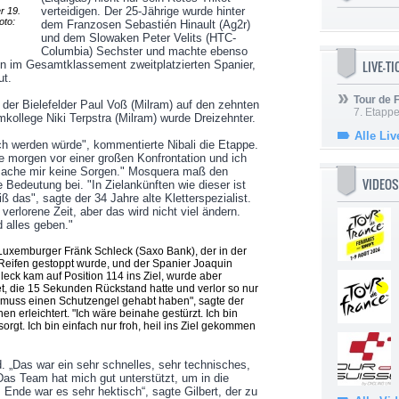
verteidigen. Der 25-Jährige wurde hinter
r 19.
oto:
dem Franzosen Sebastién Hinault (Ag2r)
und dem Slowaken Peter Velits (HTC-
Columbia) Sechster und machte ebenso
LIVE-T
en im Gesamtklassement zweitplatzierten Spanier,
ut.
Tour de
der Bielefelder Paul Voß (Milram) auf den zehnten
7. Etappe
mkollege Niki Terpstra (Milram) wurde Dreizehnter.
Alle Liv
ch werden würde", kommentierte Nibali die Etappe.
he morgen vor einer großen Konfrontation und ich
 mache mir keine Sorgen." Mosquera maß den
VIDEOS
Bedeutung bei. "In Zielankünften wie dieser ist
iß das", sagte der 34 Jahre alte Kletterspezialist.
 verlorene Zeit, aber das wird nicht viel ändern.
 alles geben."
uxemburger Fränk Schleck (Saxo Bank), der in der
n Reifen gestoppt wurde, und der Spanier Joaquin
leck kam auf Position 114 ins Ziel, wurde aber
et, die 15 Sekunden Rückstand hatte und verlor so nur
 muss einen Schutzengel gehabt haben", sagte der
erleichtert. "Ich wäre beinahe gestürzt. Ich bin
orgt. Ich bin einfach nur froh, heil ins Ziel gekommen
nd. „Das war ein sehr schnelles, sehr technisches,
Das Team hat mich gut unterstützt, um in die
Ende war es sehr hektisch“, sagte Gilbert, der zu