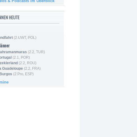
deos & Podcasts im Überblick
NNEN HEUTE
ndfahrt
(2.UWT, POL)
Männer
 Kahramanmaras
(2.2, TUR)
ortugal
(2.1, POR)
Szeklerland
(2.2, ROU)
la Guadeloupe
(2.2, FRA)
 Burgos
(2.Pro, ESP)
rmine