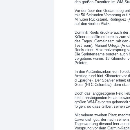
den großen Favoriten im WM-Str
Vor der über den Gesamtsieg en
mit 50 Sekunden Vorsprung auf Mo
Minuten Rückstand. Rodriguez (+
auf den vierten Platz.
Dominik Roels drückte auch der 
Kölner schaffte es bereits zum vi
des Tages. Gemeinsam mit den dr
TestTeam), Manuel Ortega (Andal
Roels einen Maximalvorsprung vo
Die Sprinterteams sorgten auch 
vergebens waren. 13 Kilometer v
Peloton.
In den Außenbezirken von Toled
Anstieg rund fünf Kilometer vor 
d’Epargne). Der Spanier erhielt 
Goss (HTC-Columbia), dem etat
Doch das langgezogene Feld ließ
leicht ansteigenden Finale bewies
großen WM-Favoriten gehandelt w
folgen, so dass Gilbert seinen z
Mit seinem zweiten Platz macht
Cavendish gut, der nach seinem 
Tageswertung diesmal leer ausgin
Vorsprung vor dem Garmin-Kapit