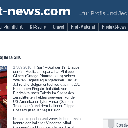
en-Rundfahrt
KT-Szene
Gravel
Profi-Material
Produkt-News
squera aus
17.09.2010 |
(rsn) – Auf der 19. Etappe
der 65. Vuelta a Espana hat Philippe
Gilbert (Omega Pharma-Lotto) seinen
zweiten Tagessieg eingefahren. Der 28
Jahre alte Belgier entschied das mit 231
Kilometern längste Teilstück von
Piedrahita nach Toledo im Sprint des
zersplitterten Feldes souverän vor dem
US-Amerikaner Tyler Farrar (Garmin-
Transitions) und dem Italiener Filippo
Pozzato (Katjuscha) für sich.
Im ansteigenden und verwinkelten Finale
konnte der Italiener Vincenzo Nibali
Steady
(Liquigas) nicht nur sein Rotes Trikot