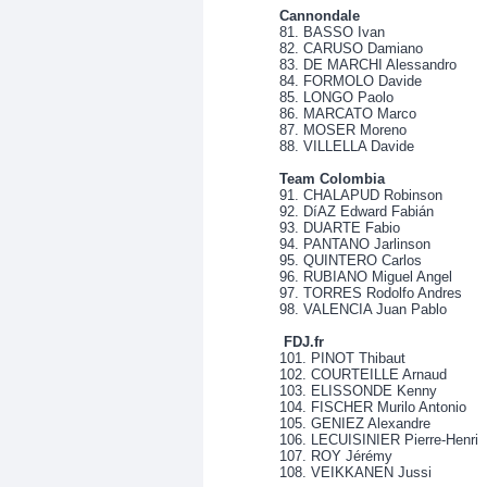
Cannondale
81. BASSO Ivan
82. CARUSO Damiano
83. DE MARCHI Alessandro
84. FORMOLO Davide
85. LONGO Paolo
86. MARCATO Marco
87. MOSER Moreno
88. VILLELLA Davide
Team Colombia
91. CHALAPUD Robinson
92. DíAZ Edward Fabián
93. DUARTE Fabio
94. PANTANO Jarlinson
95. QUINTERO Carlos
96. RUBIANO Miguel Angel
97. TORRES Rodolfo Andres
98. VALENCIA Juan Pablo
FDJ.fr
101. PINOT Thibaut
102. COURTEILLE Arnaud
103. ELISSONDE Kenny
104. FISCHER Murilo Antonio
105. GENIEZ Alexandre
106. LECUISINIER Pierre-Henri
107. ROY Jérémy
108. VEIKKANEN Jussi