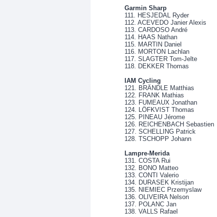
Garmin Sharp
111. HESJEDAL Ryder
112. ACEVEDO Janier Alexis
113. CARDOSO André
114. HAAS Nathan
115. MARTIN Daniel
116. MORTON Lachlan
117. SLAGTER Tom-Jelte
118. DEKKER Thomas
IAM Cycling
121. BRÄNDLE Matthias
122. FRANK Mathias
123. FUMEAUX Jonathan
124. LÖFKVIST Thomas
125. PINEAU Jérome
126. REICHENBACH Sebastien
127. SCHELLING Patrick
128. TSCHOPP Johann
Lampre-Merida
131. COSTA Rui
132. BONO Matteo
133. CONTI Valerio
134. DURASEK Kristijan
135. NIEMIEC Przemyslaw
136. OLIVEIRA Nelson
137. POLANC Jan
138. VALLS Rafael