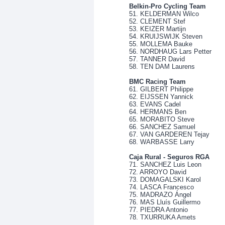
Belkin-Pro Cycling Team
51. KELDERMAN Wilco
52. CLEMENT Stef
53. KEIZER Martijn
54. KRUIJSWIJK Steven
55. MOLLEMA Bauke
56. NORDHAUG Lars Petter
57. TANNER David
58. TEN DAM Laurens
BMC Racing Team
61. GILBERT Philippe
62. EIJSSEN Yannick
63. EVANS Cadel
64. HERMANS Ben
65. MORABITO Steve
66. SANCHEZ Samuel
67. VAN GARDEREN Tejay
68. WARBASSE Larry
Caja Rural - Seguros RGA
71. SANCHEZ Luis Leon
72. ARROYO David
73. DOMAGALSKI Karol
74. LASCA Francesco
75. MADRAZO Ángel
76. MAS Lluís Guillermo
77. PIEDRA Antonio
78. TXURRUKA Amets