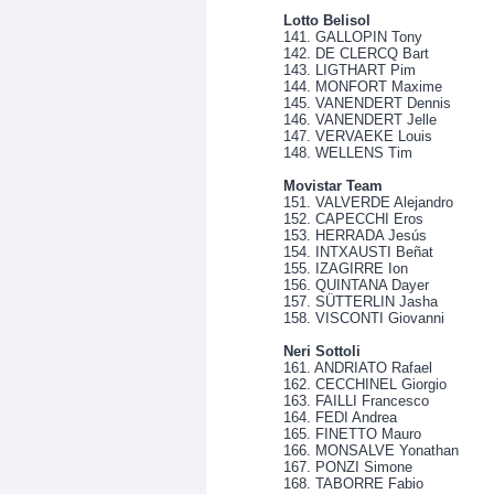
Lotto Belisol
141. GALLOPIN Tony
142. DE CLERCQ Bart
143. LIGTHART Pim
144. MONFORT Maxime
145. VANENDERT Dennis
146. VANENDERT Jelle
147. VERVAEKE Louis
148. WELLENS Tim
Movistar Team
151. VALVERDE Alejandro
152. CAPECCHI Eros
153. HERRADA Jesús
154. INTXAUSTI Beñat
155. IZAGIRRE Ion
156. QUINTANA Dayer
157. SÜTTERLIN Jasha
158. VISCONTI Giovanni
Neri Sottoli
161. ANDRIATO Rafael
162. CECCHINEL Giorgio
163. FAILLI Francesco
164. FEDI Andrea
165. FINETTO Mauro
166. MONSALVE Yonathan
167. PONZI Simone
168. TABORRE Fabio