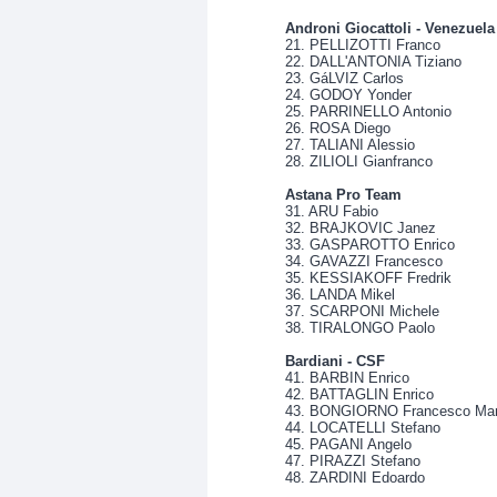
Androni Giocattoli - Venezuela
21. PELLIZOTTI Franco
22. DALL'ANTONIA Tiziano
23. GáLVIZ Carlos
24. GODOY Yonder
25. PARRINELLO Antonio
26. ROSA Diego
27. TALIANI Alessio
28. ZILIOLI Gianfranco
Astana Pro Team
31. ARU Fabio
32. BRAJKOVIC Janez
33. GASPAROTTO Enrico
34. GAVAZZI Francesco
35. KESSIAKOFF Fredrik
36. LANDA Mikel
37. SCARPONI Michele
38. TIRALONGO Paolo
Bardiani - CSF
41. BARBIN Enrico
42. BATTAGLIN Enrico
43. BONGIORNO Francesco Ma
44. LOCATELLI Stefano
45. PAGANI Angelo
47. PIRAZZI Stefano
48. ZARDINI Edoardo