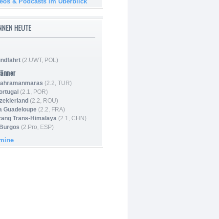
deos & Podcasts im Überblick
NNEN HEUTE
ndfahrt
(2.UWT, POL)
Männer
 Kahramanmaras
(2.2, TUR)
ortugal
(2.1, POR)
Szeklerland
(2.2, ROU)
la Guadeloupe
(2.2, FRA)
zang Trans-Himalaya
(2.1, CHN)
 Burgos
(2.Pro, ESP)
rmine