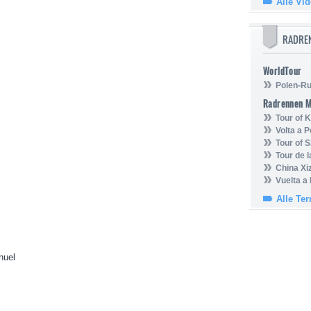
Alle Vi
RADRE
WorldTour
Polen-Ru
Radrennen 
Tour of
Volta a P
Tour of 
Tour de 
China Xi
Vuelta a
Alle Te
nuel