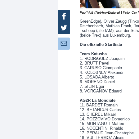
Paul Voß (NetApp-Endura) | Foto: Cor
Facebook
GreenEdge), Oliver Zaugg (Tink
Reichenbach, Mathias Frank, Jo
Twitter
Tschopp (alle IAM), aus der Sch
(beide Trek) aus Luxemburg.
Newsletter:
Die offizielle Startliste
Team Katusha
1. RODRíGUEZ Joaquim
2. BRUTT Pavel
3. CARUSO Giampaolo
4. KOLOBNEV Alexandr
5. LOSADA Alberto
6. MORENO Daniel
7. SILIN Egor
8. VORGANOV Eduard
AG2R La Mondiale
11. BARDET Romain
12. BETANCUR Carlos
13. CHEREL Mikael
14. POZZOVIVO Domenico
15. MONTAGUTI Matteo
16. NOCENTINI Rinaldo
17. PERAUD Jean-Christophe
18. VUILLERMOZ Alexis