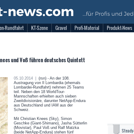
en-Rundfahrt
KT-Szene
Gravel
Profi-Material
Produkt-News
nees und Voß führen deutsches Quintett
05.10.2014 |
(rsn) - An der 108.
Austragung von Il Lombardia (ehemals
Lombardei-Rundfahrt) nehmen 25 Teams
teil. Neben den 18 WorldTour-
Mannschaften erhielten auch sieben
Zweitdivisionäre, darunter NetApp-Endura
aus Deutschland und IAM aus der
Schweiz.
Mit Christian Knees (Sky), Simon
Geschke (Giant-Shimano), Jasha Sütterlin
(Movistar), Paul Voß und Ralf Matzka
Steady
(beide NetApp-Endura) stehen fünf