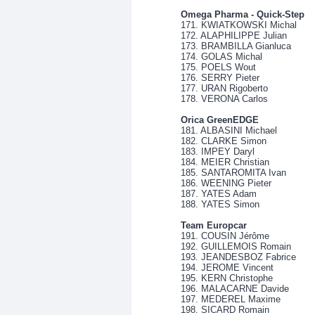
Omega Pharma - Quick-Step
171. KWIATKOWSKI Michal
172. ALAPHILIPPE Julian
173. BRAMBILLA Gianluca
174. GOLAS Michal
175. POELS Wout
176. SERRY Pieter
177. URAN Rigoberto
178. VERONA Carlos
Orica GreenEDGE
181. ALBASINI Michael
182. CLARKE Simon
183. IMPEY Daryl
184. MEIER Christian
185. SANTAROMITA Ivan
186. WEENING Pieter
187. YATES Adam
188. YATES Simon
Team Europcar
191. COUSIN Jérôme
192. GUILLEMOIS Romain
193. JEANDESBOZ Fabrice
194. JEROME Vincent
195. KERN Christophe
196. MALACARNE Davide
197. MEDEREL Maxime
198. SICARD Romain