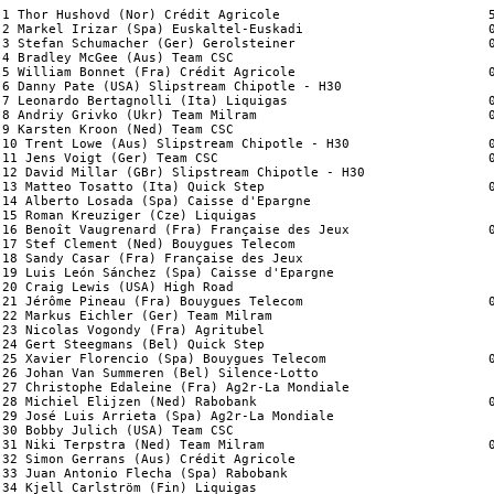
1 Thor Hushovd (Nor) Crédit Agricole                           5.28 (50.487 km/h)
2 Markel Irizar (Spa) Euskaltel-Euskadi                        0.04
3 Stefan Schumacher (Ger) Gerolsteiner                         0.05
4 Bradley McGee (Aus) Team CSC                                     
5 William Bonnet (Fra) Crédit Agricole                         0.06
6 Danny Pate (USA) Slipstream Chipotle - H30                       
7 Leonardo Bertagnolli (Ita) Liquigas                          0.07
8 Andriy Grivko (Ukr) Team Milram                              0.08
9 Karsten Kroon (Ned) Team CSC                                     
10 Trent Lowe (Aus) Slipstream Chipotle - H30                  0.09
11 Jens Voigt (Ger) Team CSC                                   0.11
12 David Millar (GBr) Slipstream Chipotle - H30                    
13 Matteo Tosatto (Ita) Quick Step                             0.12
14 Alberto Losada (Spa) Caisse d'Epargne                           
15 Roman Kreuziger (Cze) Liquigas                                  
16 Benoît Vaugrenard (Fra) Française des Jeux                  0.13
17 Stef Clement (Ned) Bouygues Telecom                             
18 Sandy Casar (Fra) Française des Jeux                            
19 Luis León Sánchez (Spa) Caisse d'Epargne                        
20 Craig Lewis (USA) High Road                                     
21 Jérôme Pineau (Fra) Bouygues Telecom                        0.14
22 Markus Eichler (Ger) Team Milram                                
23 Nicolas Vogondy (Fra) Agritubel                                 
24 Gert Steegmans (Bel) Quick Step                                 
25 Xavier Florencio (Spa) Bouygues Telecom                     0.15
26 Johan Van Summeren (Bel) Silence-Lotto                          
27 Christophe Edaleine (Fra) Ag2r-La Mondiale                      
28 Michiel Elijzen (Ned) Rabobank                              0.16
29 José Luis Arrieta (Spa) Ag2r-La Mondiale                        
30 Bobby Julich (USA) Team CSC                                     
31 Niki Terpstra (Ned) Team Milram                             0.17
32 Simon Gerrans (Aus) Crédit Agricole                             
33 Juan Antonio Flecha (Spa) Rabobank                              
34 Kjell Carlström (Fin) Liquigas                                  
35 Sylvain Chavanel (Fra) Cofidis                                  
36 Cadel Evans (Aus) Silence-Lotto                                 
37 Gorka Verdugo (Spa) Euskaltel-Euskadi                       0.18
38 Bingen Fernández (Spa) Cofidis                                  
39 Wilfried Cretskens (Bel) Quick Step                             
40 Simon Spilak (Slo) Lampre                                       
41 Lilian Jégou (Fra) Française des Jeux                       0.19
42 Rinaldo Nocentini (Ita) Ag2r-La Mondiale                        
43 Juan Manuel Gárate (Spa) Quick Step                             
44 Matthieu Sprick (Fra) Bouygues Telecom                          
45 Oscar Pereiro (Spa) Caisse d'Epargne                            
46 Carlos Barredo (Spa) Quick Step                             0.20
47 Rémi Pauriol (Fra) Crédit Agricole                              
48 Enrico Franzoi (Ita) Liquigas                                   
49 Sébastien Minard (Fra) Cofidis                                  
50 Tom Stamsnijder (Ned) Gerolsteiner                              
51 Maxime Monfort (Bel) Cofidis                                0.21
52 Philippe Gilbert (Bel) Française des Jeux                       
53 Aleksandr Kuschynski (Blr) Liquigas                             
54 André Greipel (Ger) High Road                               0.22
55 Jurgen Van den Broeck (Bel) Silence-Lotto                       
56 Jason McCartney (USA) Team CSC                              0.23
57 Floris Goesinnen (Ned) Skil-Shimano                             
58 Ivan Santaromita (Ita) Liquigas                                 
59 Carlo Westphal (Ger) Gerolsteiner                               
60 Sergio Ghisalberti (Ita) Team Milram                            
61 Francesco Gavazzi (Ita) Lampre                                  
62 Robert Wagner (Ger) Skil-Shimano                            0.24
63 Kevin Hulsmans (Bel) Quick Step                                 
64 Thierry Huppond (Fra) Skil-Shimano                              
65 Matthias Russ (Ger) Gerolsteiner                                
66 Bernhard Kohl (Aut) Gerolsteiner                                
67 Yann Huguet (Fra) Cofidis                                   0.25
68 David López García (Spa) Caisse d'Epargne                       
69 Michael Albasini (Swi) Liquigas                                 
70 Bram Tankink (Ned) Rabobank                                     
71 Christian Knees (Ger) Team Milram                               
72 Igor Antón (Spa) Euskaltel-Euskadi                              
73 Amaël Moinard (Fra) Cofidis                                     
74 Christophe Laurent (Fra) Slipstream Chipotle - H30          0.26
75 Manuele Mori (Ita) Saunier Duval-Scott                          
76 Clément Lhotellerie (Fra) Skil-Shimano                          
77 Servais Knaven (Ned) High Road                              0.27
78 Vicente Reynes (Spa) High Road                                  
79 Björn Schröder (Ger) Team Milram                                
80 Kevin Ista (Bel) Agritubel                                      
81 Davide Rebellin (Ita) Gerolsteiner                              
82 Claudio Corioni (Ita) Liquigas                              0.28
83 Laurens Ten Dam (Ned) Rabobank                                  
84 Dmitriy Fofonov (Kaz) Crédit Agricole                           
85 Thomas Peterson (USA) Slipstream Chipotle - H30                 
86 Mathew Hayman (Aus) Rabobank                                    
87 Alexandre Botcharov (Rus) Crédit Agricole                       
88 Christophe Le Mevel (Fra) Crédit Agricole                       
89 Mario Aerts (Bel) Silence-Lotto                             0.29
90 Nicolas Portal (Fra) Caisse d'Epargne                           
91 Iouri Trofimov (Rus) Bouygues Telecom                           
92 Freddy Bichot (Fra) Agritubel                                   
93 Yaroslav Popovych (Ukr) Silence-Lotto                           
94 Geoffroy Lequatre (Fra) Agritubel                               
94 Christophe Moreau (Fra) Agritubel                               
96 Johann Tschopp (Swi) Bouygues Telecom                       0.30
97 Paolo Tiralongo (Ita) Lampre                                    
98 Dario Cioni (Ita) Silence-Lotto                                 
99 Christian Vande Velde (USA) Slipstream Chipotle - H30           
100 Peter Velits (Svk) Team Milram                                 
101 Pierre Rolland (Fra) Crédit Agricole                           
102 Mirco Lorenzetto (Ita) Lampre                                  
103 Paolo Bossoni (Ita) Lampre                                 0.31
104 Albert Timmer (Ned) Skil-Shimano                               
105 Tom Veelers (Ned) Skil-Shimano                                 
106 Robert Gesink (Ned) Rabobank                                   
107 Andreas Klier (Ger) High Road                              0.32
108 Christophe Brandt (Bel) Silence-Lotto                          
109 Matteo Carrara (Ita) Quick Step                                
110 Aitor Hernández (Spa) Euskaltel-Euskadi                    0.33
111 Damiano Cunego (Ita) Lampre                                    
112 Fumiyuki Beppu (Jpn) Skil-Shimano                              
113 Stéphane Goubert (Fra) Ag2r-La Mondiale                        
114 Haimar Zubeldia (Spa) Euskaltel-Euskadi                        
115 Alexandr Kolobnev (Rus) Team CSC                           0.34
116 Fränk Schleck (Lux) Team CS