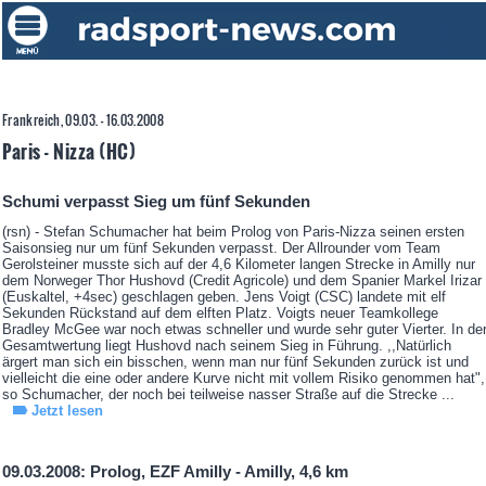
Frankreich, 09.03. - 16.03.2008
Paris - Nizza (HC)
Schumi verpasst Sieg um fünf Sekunden
(rsn) - Stefan Schumacher hat beim Prolog von Paris-Nizza seinen ersten
Saisonsieg nur um fünf Sekunden verpasst. Der Allrounder vom Team
Gerolsteiner musste sich auf der 4,6 Kilometer langen Strecke in Amilly nur
dem Norweger Thor Hushovd (Credit Agricole) und dem Spanier Markel Irizar
(Euskaltel, +4sec) geschlagen geben. Jens Voigt (CSC) landete mit elf
Sekunden Rückstand auf dem elften Platz. Voigts neuer Teamkollege
Bradley McGee war noch etwas schneller und wurde sehr guter Vierter. In de
Gesamtwertung liegt Hushovd nach seinem Sieg in Führung. ,,Natürlich
ärgert man sich ein bisschen, wenn man nur fünf Sekunden zurück ist und
vielleicht die eine oder andere Kurve nicht mit vollem Risiko genommen hat",
so Schumacher, der noch bei teilweise nasser Straße auf die Strecke ...
Jetzt lesen
09.03.2008: Prolog, EZF Amilly - Amilly, 4,6 km